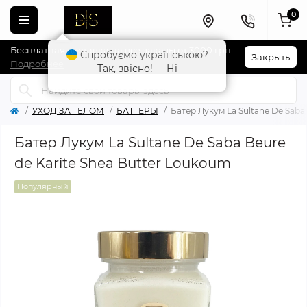
0
Бесплатная доставка на все заказы от 3000 грн
Спробуємо українською?
Закрыть
Подробнее
Так, звісно!
Ні
УХОД ЗА ТЕЛОМ
БАТТЕРЫ
Батер Лукум La Sultane De Saba
Батер Лукум La Sultane De Saba Beure
de Karite Shea Butter Loukoum
Популярный