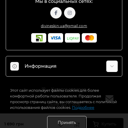
Мы в социальных сетях:
divineskin.ua@gmail.com
Информация
Отзывы о магазине
Каталог товаров
Доставка
Этот сайт использует файлы cookies для более
комфортной работы пользователя. Продолжая
О магазине
просмотр страниц сайта, вы соглашаетесь с политикой
Divine Skin © 2026
Оплата
использования файлов cookies.
Подробнее
Договор оферты
Блог — интересные статьи
Принять
1 690 грн
Купить