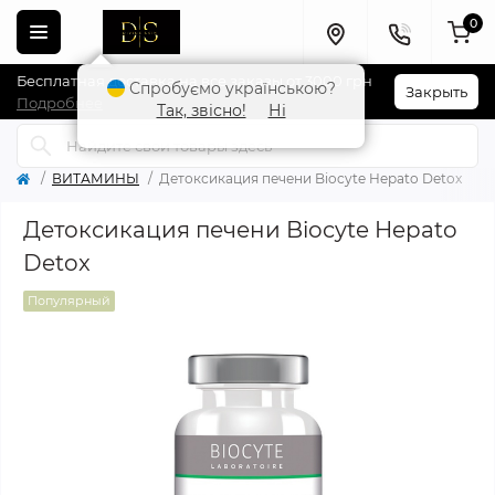
0
Бесплатная доставка на все заказы от 3000 грн
Спробуємо українською?
Закрыть
Подробнее
Так, звісно!
Ні
ВИТАМИНЫ
Детоксикация печени Biocyte Hepato Detox
Детоксикация печени Biocyte Hepato
Detox
Популярный