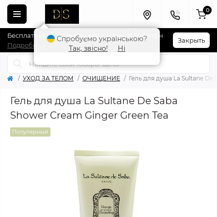
0
Бесплатная доставка на все заказы от 3000 грн
Спробуємо українською?
Закрыть
Подробнее
Так, звісно!
Ні
УХОД ЗА ТЕЛОМ
ОЧИЩЕНИЕ
Гель для душа La Sultane De
Гель для душа La Sultane De Saba
Shower Cream Ginger Green Tea
Популярный