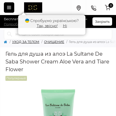
0
Бесплатная доставка на все заказы от 3000 грн
Спробуємо українською?
Закрыть
Подробнее
Так, звісно!
Ні
УХОД ЗА ТЕЛОМ
ОЧИЩЕНИЕ
Гель для душа из алоэ La Sul
Гель для душа из алоэ La Sultane De
Saba Shower Cream Aloe Vera and Tiare
Flower
Популярный