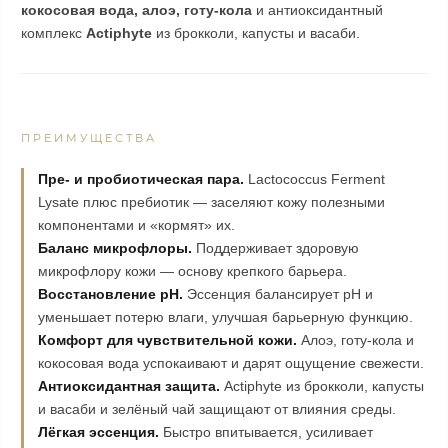
кокосовая вода, алоэ, готу-кола
и антиоксидантный
комплекс
Actiphyte
из брокколи, капусты и васаби.
ПРЕИМУЩЕСТВА
Пре- и пробиотическая пара.
Lactococcus Ferment
Lysate плюс пребиотик — заселяют кожу полезными
компонентами и «кормят» их.
Баланс микрофлоры.
Поддерживает здоровую
микрофлору кожи — основу крепкого барьера.
Восстановление pH.
Эссенция балансирует рН и
уменьшает потерю влаги, улучшая барьерную функцию.
Комфорт для чувствительной кожи.
Алоэ, готу-кола и
кокосовая вода успокаивают и дарят ощущение свежести.
Антиоксидантная защита.
Actiphyte из брокколи, капусты
и васаби и зелёный чай защищают от влияния среды.
Лёгкая эссенция.
Быстро впитывается, усиливает