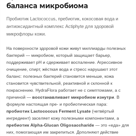
баланса микробиома
Пробиотик Lactococcus, пребиотик, кокосовая вода и
антиоксидантный комплекс Actiphyte для здоровой
микрофлоры кожи.
На поверхности здоровой кожи живут миллиарды полезных
бактерий — микробиом, который защищает барьер,
поддерживает pH и сдерживает воспаление. Агрессивное
очищение, спирт, жёсткая вода и стресс нарушают этот
баланс: полезных бактерий становится меньше, кожа
становится чувствительной, реактивной и склонной к
покраснению. HydraFlora работает не с симптомами, а с
причиной —
восстанавливает микробиом изнутри
. В
формуле настоящая пре- и пробиотическая пара:
пробиотик Lactococcus Ferment Lysate
(четвёртый
ингредиент) заселяет кожу полезными компонентами, а
пребиотик Alpha-Glucan Oligosaccharide
— это «еда» для
них, помогающая им закрепиться. Дополняют действие