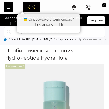
0
Бесплатная доставка на все заказы от 3000 грн
Спробуємо українською?
Закрыть
Подробнее
Так, звісно!
Ні
УХОД ЗА ЛИЦОМ
ЛИЦО
Сыроватки
Пробиотическая эсс
Пробиотическая эссенция
HydroPeptide HydraFlora
Популярный