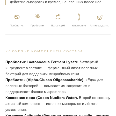
действие сывороток и кремов, нанесённых после неё.
pH
Пробиотик
Пребиотик
Баланс pH
Успокоение
Антиоксиданты
КЛЮЧЕВЫЕ КОМПОНЕНТЫ СОСТАВА
Пробиотик Lactococcus Ferment Lysate.
Четвёртый
ингредиент в составе — ферментный лизат полезных
бактерий для поддержки микробиома кожи.
Пребиотик (Alpha-Glucan Oligosaccharide).
«Еда» для
полезных бактерий — помогает им закрепиться и
поддерживает баланс микрофлоры.
Кокосовая вода (Cocos Nucifera Water).
Второй по составу
активный компонент — источник минералов и лёгкого
увлажнения.
Комплекс Actiphyte (брокколи, капуста, васаби, цветная