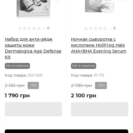
0
0
Набор для анти-эйдж
Ночная сыворотка с
защиты кожи
кислотами HoliFrog Halo
Dermalogica Age Defense
AHA+BHA Evening Serum
Kit
Нет в наличии
Нет в наличии
Код товара:
333-009
Код товара:
111-175
2 130 грн
2 785 грн
-16%
-25%
1 790 грн
2 100 грн