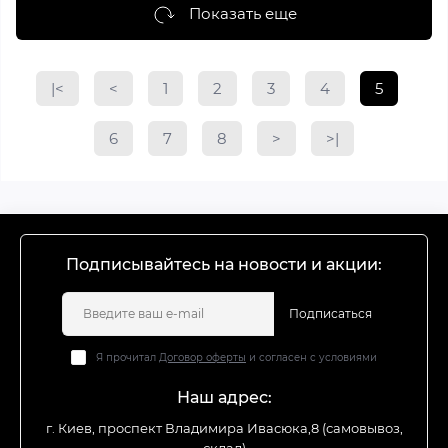
Показать еще
|<
<
1
2
3
4
5
6
7
8
>
>|
Подписывайтесь на новости и акции:
Подписаться
Я прочитал
Договор оферты
и согласен с условиями
Наш адрес:
г. Киев, проспект Владимира Ивасюка,8 (самовывоз,
склад)