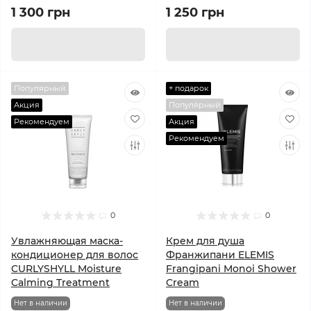
1 300 грн
1 250 грн
Популярный
+ подарок
Акция
Популярный
Рекомендуем
Акция
Рекомендуем
0
0
Увлажняющая маска-
Крем для душа
кондиционер для волос
Франжипани ELEMIS
CURLYSHYLL Moisture
Frangipani Monoi Shower
Calming Treatment
Cream
Нет в наличии
Нет в наличии