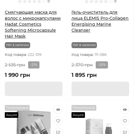
0
0
Смягчающая маска для
Гель-очиститель для
волос с микрокапсулами
лица ELEMIS Pro-Collagen
Hadat Cosmetics
Energising Marine
Softening Microcapsule
Cleanser
Hair Mask
Нет в наличии
Нет в наличии
Код товара:
222-109
Код товара:
111-086
2 535 грн
2 370 грн
-21%
-20%
1 990 грн
1 895 грн
Популярный
Популярный
Акция
Акция