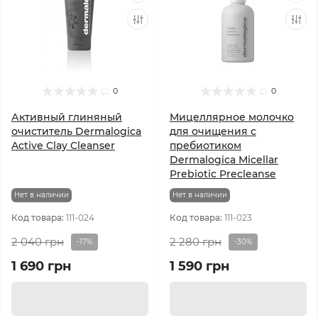
0
0
Активный глиняный
Мицеллярное молочко
очиститель Dermalogica
для очищения с
Active Clay Cleanser
пребиотиком
Dermalogica Micellar
Prebiotic Precleanse
Нет в наличии
Нет в наличии
Код товара:
111-024
Код товара:
111-023
2 040 грн
2 280 грн
-17%
-30%
1 690 грн
1 590 грн