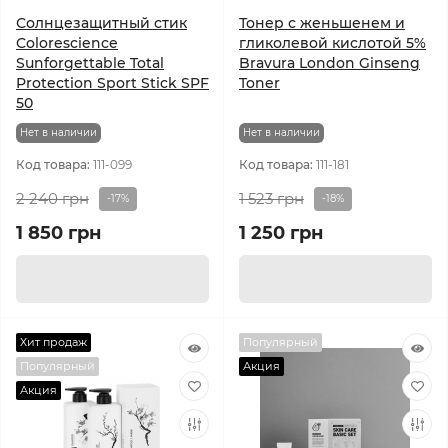
Солнцезащитный стик
Тонер с женьшенем и
Colorescience
гликолевой кислотой 5%
Sunforgettable Total
Bravura London Ginseng
Protection Sport Stick SPF
Toner
50
Нет в наличии
Нет в наличии
Код товара:
111-099
Код товара:
111-181
2 240 грн
1 523 грн
-17%
-18%
1 850 грн
1 250 грн
Хит продаж
Популярный
Популярный
Акция
Акция