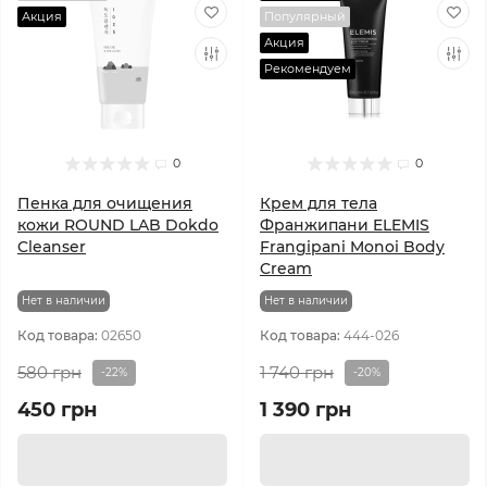
Акция
Популярный
Акция
Рекомендуем
0
0
Пенка для очищения
Крем для тела
кожи ROUND LAB Dokdo
Франжипани ELEMIS
Cleanser
Frangipani Monoi Body
Cream
Нет в наличии
Нет в наличии
Код товара:
02650
Код товара:
444-026
580 грн
1 740 грн
-22%
-20%
450 грн
1 390 грн