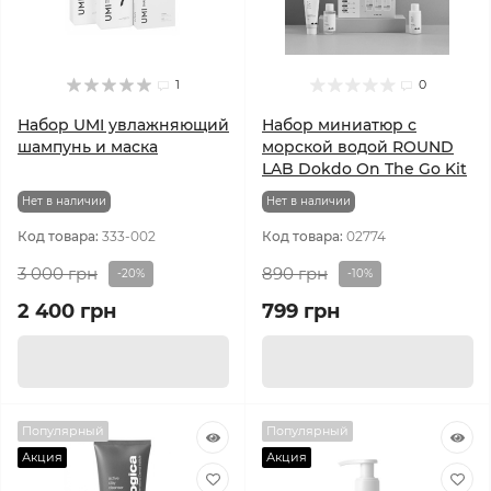
1
0
Набор UMI увлажняющий
Набор миниатюр с
шампунь и маска
морской водой ROUND
LAB Dokdo On The Go Kit
Нет в наличии
Нет в наличии
Код товара:
333-002
Код товара:
02774
3 000 грн
890 грн
-20%
-10%
2 400 грн
799 грн
Популярный
Популярный
Акция
Акция