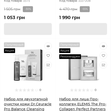
Код товара:
3575
Код товара:
333-008
1 505 грн
4 470 грн
-30%
-55%
1 053 грн
1 990 грн
Популярный
Популярный
Акция
Акция
Рекомендуем
0
0
Набор для двухэтапной
Набор для лица Про-
очистки кожи Dr.Ceuracle
коллаген ELEMIS The Pro-
Pro Balance Cleansing
Collagen Perfect Partners