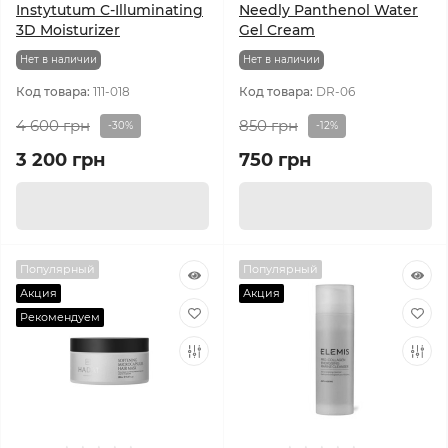
Instytutum C-Illuminating
Needly Panthenol Water
3D Moisturizer
Gel Cream
Нет в наличии
Нет в наличии
Код товара:
111-018
Код товара:
DR-06
4 600 грн
850 грн
-30%
-12%
3 200 грн
750 грн
Популярный
Популярный
Акция
Акция
Рекомендуем