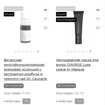
Популярный
Популярный
Акция
Акция
Рекомендуем
0
0
Веганская
Несмываемая маска для
многофункциональная
волос DAVROE Luxe
кремовая эссенция с
Leave-In Masque
экстрактом комбучи и
черного чая Dr. Ceuracle
Нет в наличии
Нет в наличии
Код товара:
111-184
Код товара:
222-112
1 400 грн
1 448 грн
-7%
-14%