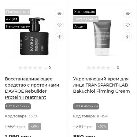
Популярный
Хит продаж
Акция
Популярный
Рекомендуем
Акция
0
0
Восстанавливающее
Укрепляющий крем для
средство с протеинами
лица TRANSPARENT-LAB
DAVROE Rebuilder
Bakuchiol Firming Cream
Protein Treatment
Нет в наличии
Нет в наличии
Код товара:
3579
Код товара:
111-154
1 564 грн
1 210 грн
-30%
-30%