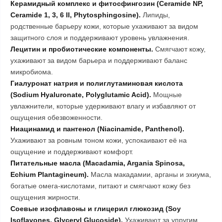
Керамидный комплекс и фитосфингозин (Ceramide NP,
Ceramide 1, 3, 6 II, Phytosphingosine).
Липиды,
родственные барьеру кожи, которые ухаживают за видом
защитного слоя и поддерживают уровень увлажнения.
Лецитин и пробиотические компоненты.
Смягчают кожу,
ухаживают за видом барьера и поддерживают баланс
микробиома.
Гиалуронат натрия и полиглутаминовая кислота
(Sodium Hyaluronate, Polyglutamic Acid).
Мощные
увлажнители, которые удерживают влагу и избавляют от
ощущения обезвоженности.
Ниацинамид и пантенол (Niacinamide, Panthenol).
Ухаживают за ровным тоном кожи, успокаивают её на
ощущение и поддерживают комфорт.
Питательные масла (Macadamia, Argania Spinosa,
Echium Plantagineum).
Масла макадамии, арганы и эхиума,
богатые омега-кислотами, питают и смягчают кожу без
ощущения жирности.
Соевые изофлавоны и глицерил глюкозид (Soy
Isoflavones, Glyceryl Glucoside).
Ухаживают за упругим