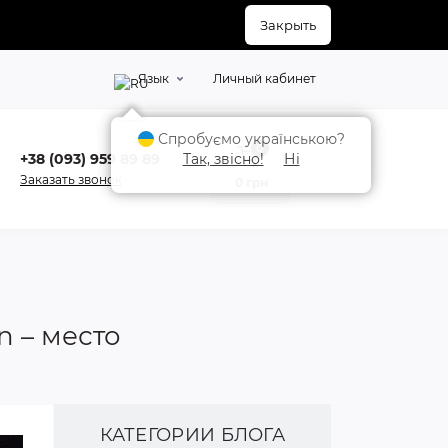
Закрыть
Язык
Личный кабинет
Спробуємо українською?
0
+38 (093) 959 89 89
Так, звісно!
Ні
Заказать звонок
0 грн
n – место
КАТЕГОРИИ БЛОГА