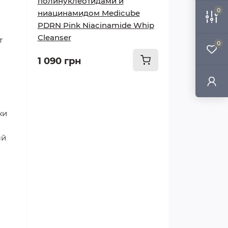
полинуклеотидами и
0
ниацинамидом Medicube
PDRN Pink Niacinamide Whip
Cleanser
т
0
1 090 грн
жи
ый