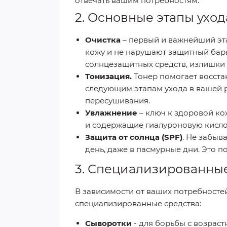
отвечать вашим потребностям.
2. Основные этапы уход
Очистка
– первый и важнейший эта
кожу и не нарушают защитный барь
солнцезащитных средств, излишки 
Тонизация.
Тонер помогает восстан
следующим этапам ухода в вашей р
пересушивания.
Увлажнение
– ключ к здоровой ко
и содержащие гиалуроновую кислот
Защита от солнца (SPF)
. Не забыв
день, даже в пасмурные дни. Это 
3. Специализированные
В зависимости от ваших потребносте
специализированные средства:
Cыворотки
- для борьбы с возрас