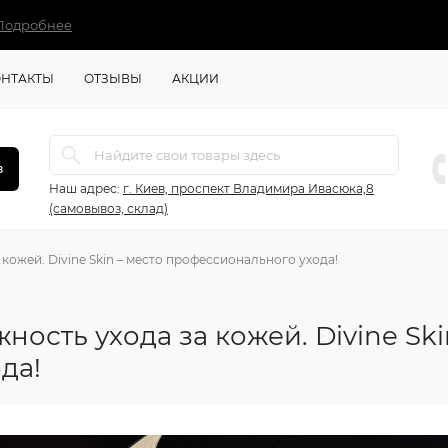
Подробнее
ОНТАКТЫ
ОТЗЫВЫ
АКЦИИ
в
Наш адрес:
г. Киев, проспект Владимира Ивасюка,8
(самовывоз, склад)
 кожей. Divine Skin – место профессионального ухода!
ность ухода за кожей. Divine Ski
да!