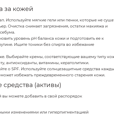
а за кожей
п. Используйте мягкие гели или пенки, которые не суша
ер. Очистка снимает загрязнения, остатки макияжа и
себума.
овить уровень pH баланса кожи и подготовить ее к
утине. Ищите тоники без спирта во избежание
же. Выбирайте кремы, соответствующие вашему типу ко
у, антиоксиданты, витамины, кератолитики.
айте о SPF. Используйте солнцезащитные средства кажд
поможет избежать преждевременного старения кожи.
 средства (активы)
й вы можете добавить в свой распорядок
тными изменениями или гиперпигментацией