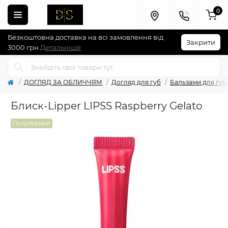
0
Безкоштовна доставка на всі замовлення від
Закрити
3000 грн
Детальніше
ДОГЛЯД ЗА ОБЛИЧЧЯМ
Догляд для губ
Бальзами для губ
Блиск-Lipper LIPSS Raspberry Gelato
Популярний