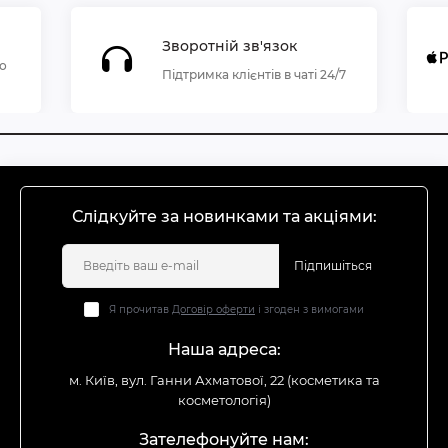
Зворотній зв'язок
по
Підтримка клієнтів в чаті 24/7
Слідкуйте за новинками та акціями:
Підпишіться
Я прочитав
Договір оферти
і згоден з вимогами
Наша адреса:
м. Київ, вул. Ганни Ахматової, 22 (косметика та
косметологія)
Зателефонуйте нам: