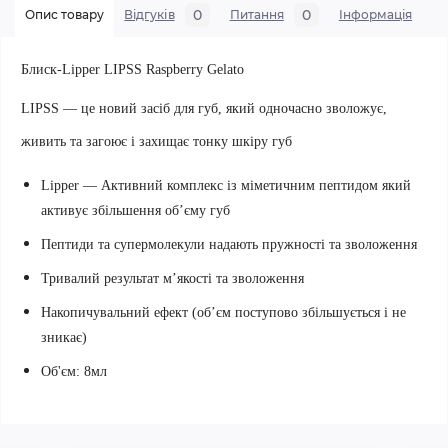
0
0
Опис товару
Відгуків
Питання
Iнформація
Блиск-Lipper LIPSS Raspberry Gelato
LIPSS — це новий засіб для губ, який одночасно зволожує,
живить та загоює і захищає тонку шкіру губ
Lipper — Активний комплекс із міметичним пептидом який
активує збільшення об’єму губ
Пептиди та супермолекули надають пружності та зволоження
Тривалий результат м’якості та зволоження
Накопичувальний ефект (об’єм поступово збільшується і не
зникає)
Об'єм: 8мл