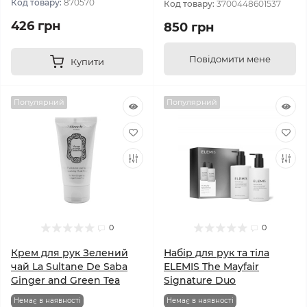
Код товару:
870570
Код товару:
3700448601537
426 грн
850 грн
Повідомити мене
Купити
Популярний
Популярний
0
0
Крем для рук Зелений
Набір для рук та тіла
чай La Sultane De Saba
ELEMIS The Mayfair
Ginger and Green Tea
Signature Duo
Немає в наявності
Немає в наявності