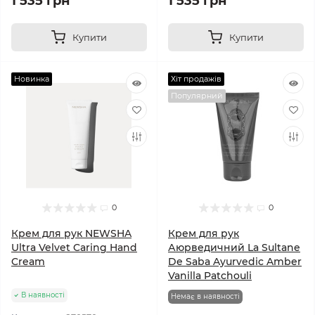
1 535 грн
1 535 грн
Купити
Купити
Новинка
Хіт продажів
Популярний
0
0
Крем для рук NEWSHA
Крем для рук
Ultra Velvet Caring Hand
Аюрведичний La Sultane
Cream
De Saba Ayurvedic Amber
Vanilla Patchouli
В наявності
Немає в наявності