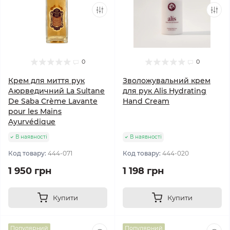
0
0
Крем для миття рук
Зволожувальний крем
Аюрведичний La Sultane
для рук Alis Hydrating
De Saba Crème Lavante
Hand Cream
pour les Mains
Ayurvédique
В наявності
В наявності
Код товару:
444-071
Код товару:
444-020
1 950 грн
1 198 грн
Купити
Купити
Популярний
Популярний