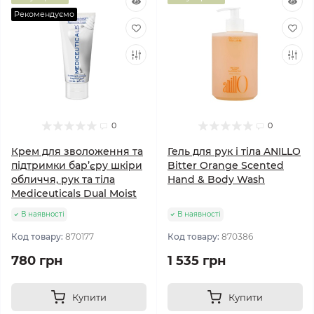
Рекомендуємо
0
0
Крем для зволоження та
Гель для рук і тіла ANILLO
підтримки бар’єру шкіри
Bitter Orange Scented
обличчя, рук та тіла
Hand & Body Wash
Mediceuticals Dual Moist
В наявності
В наявності
Код товару:
870177
Код товару:
870386
780 грн
1 535 грн
Купити
Купити