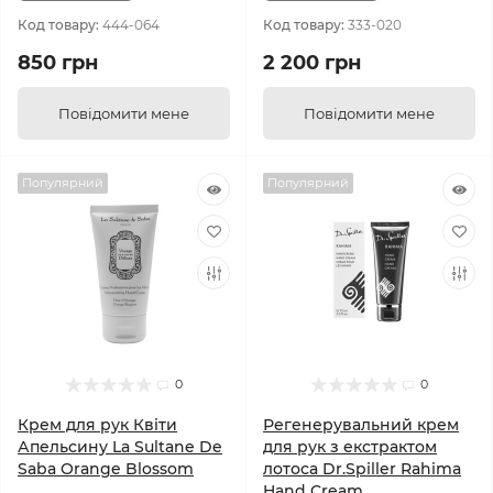
Код товару:
444-064
Код товару:
333-020
850 грн
2 200 грн
Повідомити мене
Повідомити мене
Популярний
Популярний
0
0
Крем для рук Квіти
Регенерувальний крем
Апельсину La Sultane De
для рук з екстрактом
Saba Orange Blossom
лотоса Dr.Spiller Rahima
Hand Cream