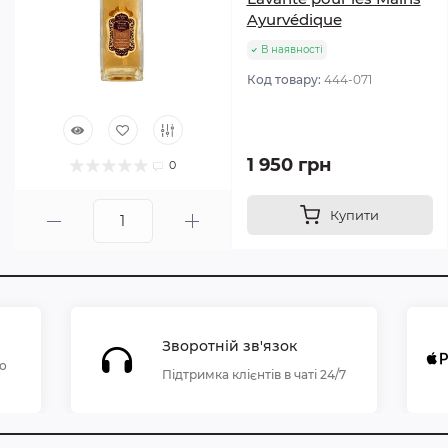
Ayurvédique
В наявності
Код товару:
444-071
1 950 грн
0
Купити
Зворотній зв'язок
по
Підтримка клієнтів в чаті 24/7