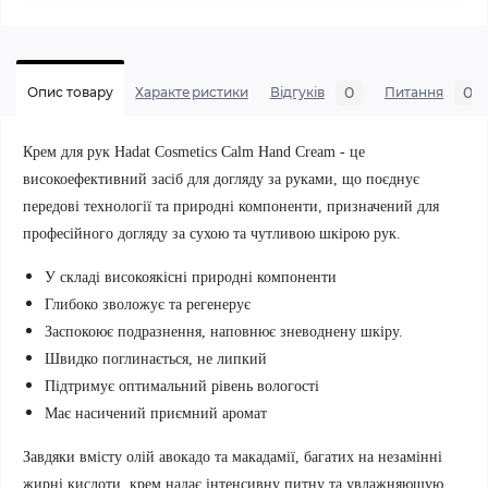
0
0
Опис товару
Характеристики
Відгуків
Питання
Крем для рук Hadat Cosmetics Calm Hand Cream - це
високоефективний засіб для догляду за руками, що поєднує
передові технології та природні компоненти,
призначений для
професійного догляду за сухою та чутливою шкірою рук.
У складі високоякісні природні компоненти
Глибоко зволожує та регенерує
Заспокоює подразнення, наповнює зневоднену шкіру.
Швидко поглинається, не липкий
Підтримує оптимальний рівень вологості
Має насичений приємний аромат
Завдяки вмісту олій авокадо та макадамії, багатих на незамінні
жирні кислоти, крем надає інтенсивну питну та увлажняющую