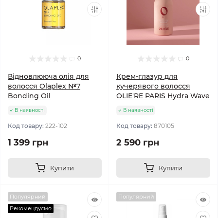
0
0
Відновлююча олія для
Крем-глазур для
волосся Olaplex №7
кучерявого волосся
Bonding Oil
OLIE'RE PARIS Hydra Wave
В наявності
В наявності
Код товару:
222-102
Код товару:
870105
1 399 грн
2 590 грн
Купити
Купити
Популярний
Популярний
Рекомендуємо