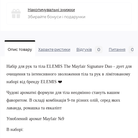
Накопичувальні знижки
Збирайте бонуси і подарунки
0
0
Опис товару
Характеристики
Відгуків
Питання
Набір для рук та тіла ELEMIS The Mayfair Signature Duo - дует для
очищення та інтенсивного зволоження тіла та рук в лімітованому
наборі від бренду ELEMIS ❤️
Чудові ароматні формули для тіла неодмінно стануть вашим
фаворитом. В складі комбінація 9-ти різних олій,
серед яких
лаванда, ромашка та евкаліпт
Улюблений аромат
Mayfair №9
В наборі: