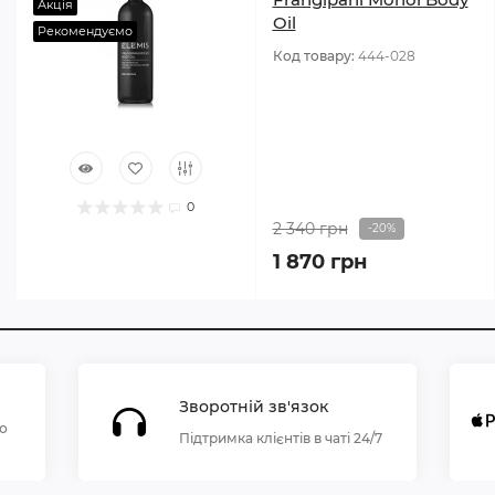
Акція
Oil
Рекомендуємо
Код товару:
444-028
0
2 340 грн
-20%
1 870 грн
Зворотній зв'язок
по
Підтримка клієнтів в чаті 24/7