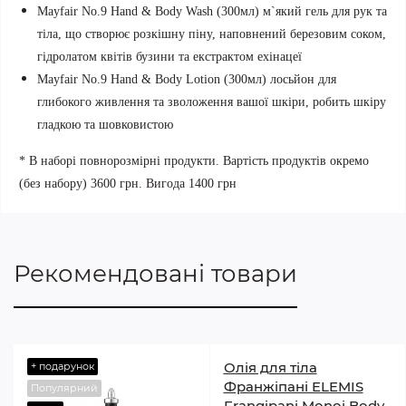
Mayfair No.9 Hand & Body Wash (300мл) м`який гель для рук та
тіла, що створює розкішну піну, н
аповнений березовим соком,
гідролатом квітів бузини та екстрактом ехінацеї
Mayfair No.9 Hand & Body Lotion (300мл) лосьйон для
глибокого живлення та зволоження вашої шкіри, робить шкіру
гладкою та шовковистою
* В наборі повнорозмірні продукти.
Вартість продуктів окремо
(без набору) 3600 грн. Вигода 1400 грн
Рекомендовані товари
Олія для тіла
+ подарунок
Франжіпані ELEMIS
Популярний
Frangipani Monoi Body