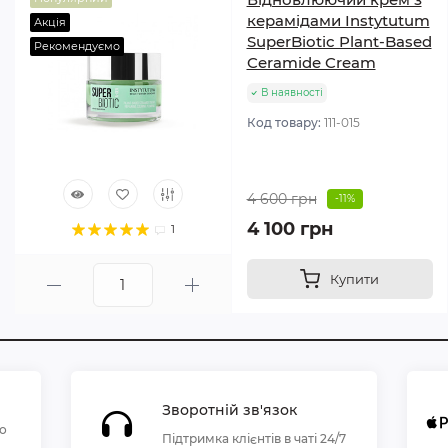
керамідами Instytutum
Акція
SuperBiotic Plant-Based
Рекомендуємо
Ceramide Cream
В наявності
Код товару:
111-015
4 600 грн
-11%
4 100 грн
1
Купити
Зворотній зв'язок
по
Підтримка клієнтів в чаті 24/7