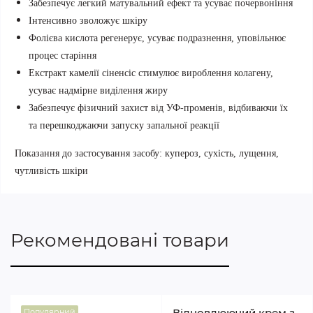
Забезпечує легкий матувальний ефект та усуває почервоніння
Інтенсивно зволожує шкіру
Фолієва кислота регенерує, усуває подразнення, уповільнює
процес старіння
Екстракт камелії сіненсіс стимулює вироблення колагену,
усуває надмірне виділення жиру
Забезпечує фізичний захист від УФ-променів, відбиваючи їх
та перешкоджаючи запуску запальної реакції
Показання до застосування засобу: купероз, сухість, лущення,
чутливість шкіри
Рекомендовані товари
Відновлюючий крем з
Популярний