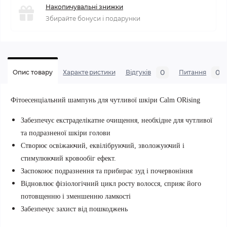
Накопичувальні знижки
Збирайте бонуси і подарунки
0
0
Опис товару
Характеристики
Відгуків
Питання
Фітоесенціальний шампунь для чутливої ​​шкіри Calm ORising
Забезпечує екстраделікатне очищення, необхідне для чутливої ​​
та подразненої шкіри голови
Створює освіжаючий, еквілібруючий, зволожуючий і
стимулюючий кровообіг ефект.
Заспокоює подразнення та прибирає зуд і почервоніння
Відновлює фізіологічний цикл росту волосся, сприяє його
потовщенню і зменшенню ламкості
Забезпечує захист від пошкоджень