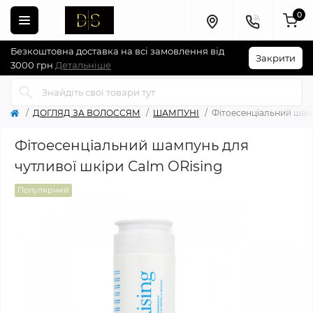
0
Безкоштовна доставка на всі замовлення від
Закрити
3000 грн
Детальніше
ДОГЛЯД ЗА ВОЛОССЯМ
ШАМПУНІ
Фітоесенціальний шампу
Фітоесенціальний шампунь для
чутливої ​​шкіри Calm ORising
Популярний