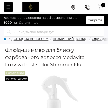
0
Безкоштовна доставка на всі замовлення від
Закрити
3000 грн
Детальніше
ДОГЛЯД ЗА ВОЛОССЯМ
НЕЗМИВНИЙ ДОГЛЯД
Спрей для
Флюїд-шиммер для блиску
фарбованого волосся Medavita
Luxviva Post Color Shimmer Fluid
Популярний
Рекомендуємо