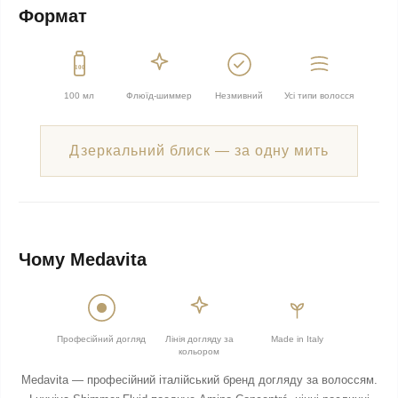
Формат
100
100 мл
Флюїд-шиммер
Незмивний
Усі типи волосся
Дзеркальний блиск — за одну мить
Чому Medavita
Професійний догляд
Лінія догляду за
Made in Italy
кольором
Medavita — професійний італійський бренд догляду за волоссям.