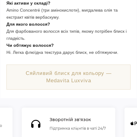
Які активи у складі?
Amino Concentré (три амінокислоти), мигдалева олія та
екстракт квітів вербаскуму.
Для якого волосся?
Для фарбованого волосся всіх типів, якому потрібен блиск і
гладкість.
Чи обтяжує волосся?
Ні. Легка флюїдна текстура дарує блиск, не обтяжуючи.
Сяйливий блиск для кольору —
Medavita Luxviva
Зворотній зв'язок
по
Підтримка клієнтів в чаті 24/7