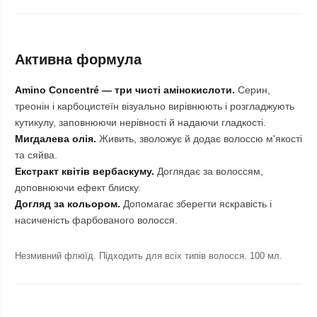
Активна формула
Amino Concentré — три чисті амінокислоти.
Серин,
треонін і карбоцистеїн візуально вирівнюють і розгладжують
кутикулу, заповнюючи нерівності й надаючи гладкості.
Мигдалева олія.
Живить, зволожує й додає волоссю м'якості
та сяйва.
Екстракт квітів вербаскуму.
Доглядає за волоссям,
доповнюючи ефект блиску.
Догляд за кольором.
Допомагає зберегти яскравість і
насиченість фарбованого волосся.
Незмивний флюїд. Підходить для всіх типів волосся. 100 мл.