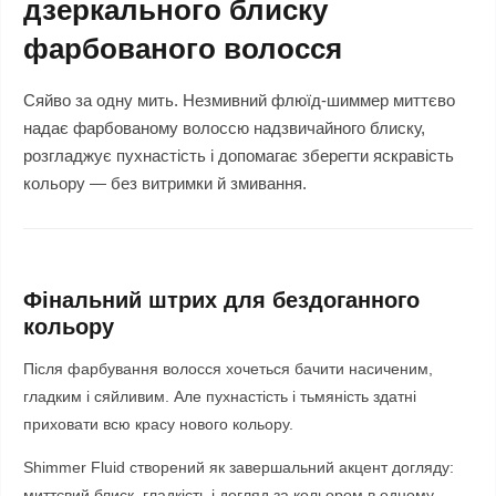
дзеркального блиску
фарбованого волосся
Сяйво за одну мить. Незмивний флюїд-шиммер миттєво
надає фарбованому волоссю надзвичайного блиску,
розгладжує пухнастість і допомагає зберегти яскравість
кольору — без витримки й змивання.
Фінальний штрих для бездоганного
кольору
Після фарбування волосся хочеться бачити насиченим,
гладким і сяйливим. Але пухнастість і тьмяність здатні
приховати всю красу нового кольору.
Shimmer Fluid створений як завершальний акцент догляду:
миттєвий блиск, гладкість і догляд за кольором в одному