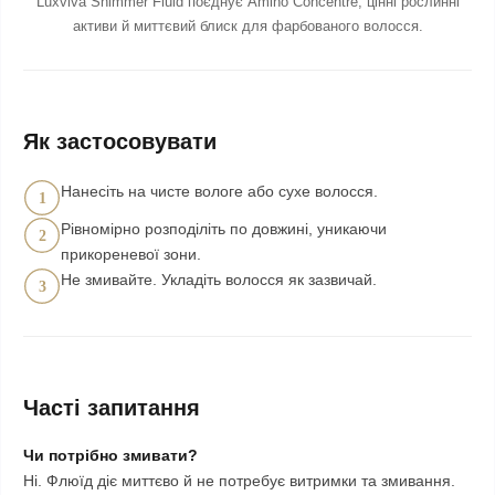
Luxviva Shimmer Fluid поєднує Amino Concentré, цінні рослинні
активи й миттєвий блиск для фарбованого волосся.
Як застосовувати
Нанесіть на чисте вологе або сухе волосся.
1
Рівномірно розподіліть по довжині, уникаючи
2
прикореневої зони.
Не змивайте. Укладіть волосся як зазвичай.
3
Часті запитання
Чи потрібно змивати?
Ні. Флюїд діє миттєво й не потребує витримки та змивання.