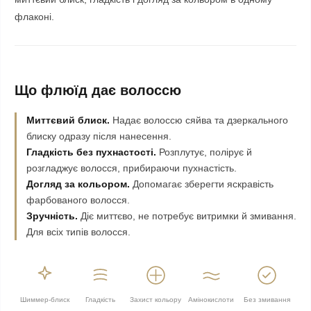
флаконі.
Що флюїд дає волоссю
Миттєвий блиск.
Надає волоссю сяйва та дзеркального
блиску одразу після нанесення.
Гладкість без пухнастості.
Розплутує, полірує й
розгладжує волосся, прибираючи пухнастість.
Догляд за кольором.
Допомагає зберегти яскравість
фарбованого волосся.
Зручність.
Діє миттєво, не потребує витримки й змивання.
Для всіх типів волосся.
Шиммер-блиск
Гладкість
Захист кольору
Амінокислоти
Без змивання