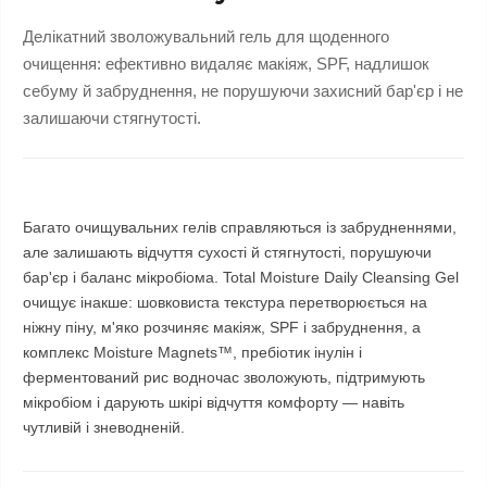
Делікатний зволожувальний гель для щоденного
очищення: ефективно видаляє макіяж, SPF, надлишок
себуму й забруднення, не порушуючи захисний бар'єр і не
залишаючи стягнутості.
Багато очищувальних гелів справляються із забрудненнями,
але залишають відчуття сухості й стягнутості, порушуючи
бар'єр і баланс мікробіома. Total Moisture Daily Cleansing Gel
очищує інакше: шовковиста текстура перетворюється на
ніжну піну, м'яко розчиняє макіяж, SPF і забруднення, а
комплекс Moisture Magnets™, пребіотик інулін і
ферментований рис водночас зволожують, підтримують
мікробіом і дарують шкірі відчуття комфорту — навіть
чутливій і зневодненій.