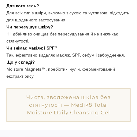
Для кого гель?
Для всіх типів шкіри, включно з сухою та чутливою; підходить
для щоденного застосування.
Чи пересушує шкіру?
Ні, дбайливо очищає без пересушування й не викликає
стягнутості.
Чи знімає макіяж і SPF?
Так, ефективно видаляє макіяж, SPF, себум і забруднення.
Що у складі?
Moisture Magnets™, пребіотик інулін, ферментований
екстракт рису.
Чиста, зволожена шкіра без
стягнутості — Medik8 Total
Moisture Daily Cleansing Gel