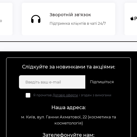
Зворотній зв'язок
по
Підтримка клієнтів в чаті 24/7
Слідкуйте за новинками та акціями:
Підпишіться
Я прочитав
Договір оферти
і згоден з вимогами
Наша адреса:
м. Київ, вул. Ганни Ахматової, 22 (косметика та
косметологія)
Зателефонуйте нам: