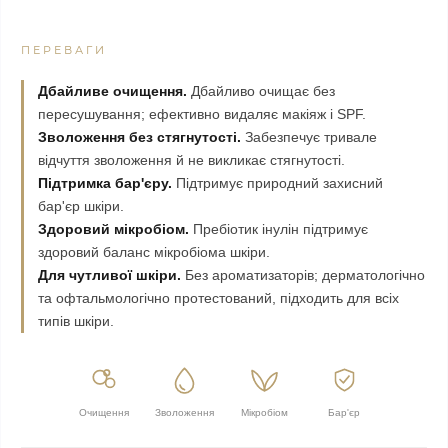
ПЕРЕВАГИ
Дбайливе очищення.
Дбайливо очищає без
пересушування; ефективно видаляє макіяж і SPF.
Зволоження без стягнутості.
Забезпечує тривале
відчуття зволоження й не викликає стягнутості.
Підтримка бар'єру.
Підтримує природний захисний
бар'єр шкіри.
Здоровий мікробіом.
Пребіотик інулін підтримує
здоровий баланс мікробіома шкіри.
Для чутливої шкіри.
Без ароматизаторів; дерматологічно
та офтальмологічно протестований, підходить для всіх
типів шкіри.
Очищення
Зволоження
Мікробіом
Бар'єр