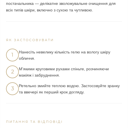
постачальника — делікатне зволожувальне очищення для
всіх типів шкіри, включно з сухою та чутливою.
ЯК ЗАСТОСОВУВАТИ
Нанесіть невелику кількість гелю на вологу шкіру
1
обличчя.
М'якими круговими рухами спіньте, розчиняючи
2
макіяж і забруднення.
Ретельно змийте теплою водою. Застосовуйте зранку
3
та ввечері як перший крок догляду.
ПИТАННЯ ТА ВІДПОВІДІ