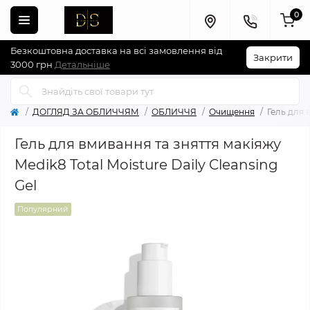
0
Безкоштовна доставка на всі замовлення від
Закрити
3000 грн
Детальніше
ДОГЛЯД ЗА ОБЛИЧЧЯМ
ОБЛИЧЧЯ
Очищення
Гель для 
Гель для вмивання та зняття макіяжу
Medik8 Total Moisture Daily Cleansing
Gel
Популярний