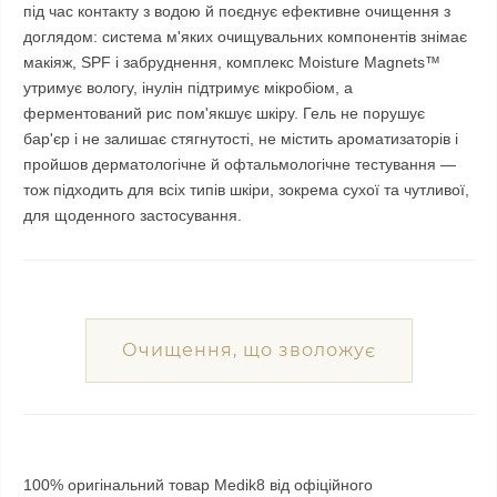
під час контакту з водою й поєднує ефективне очищення з
доглядом: система м'яких очищувальних компонентів знімає
макіяж, SPF і забруднення, комплекс Moisture Magnets™
утримує вологу, інулін підтримує мікробіом, а
ферментований рис пом'якшує шкіру. Гель не порушує
бар'єр і не залишає стягнутості, не містить ароматизаторів і
пройшов дерматологічне й офтальмологічне тестування —
тож підходить для всіх типів шкіри, зокрема сухої та чутливої,
для щоденного застосування.
Очищення, що зволожує
100% оригінальний товар Medik8 від офіційного