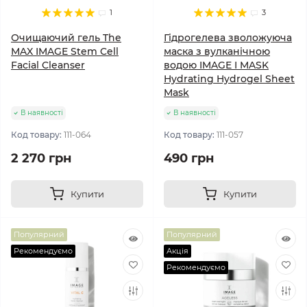
1
3
Очищаючий гель The
Гідрогелева зволожуюча
MAX IMAGE Stem Cell
маска з вулканічною
Facial Cleanser
водою IMAGE I MASK
Hydrating Hydrogel Sheet
Mask
В наявності
В наявності
Код товару:
111-064
Код товару:
111-057
2 270 грн
490 грн
Купити
Купити
Популярний
Популярний
Рекомендуємо
Акція
Рекомендуємо