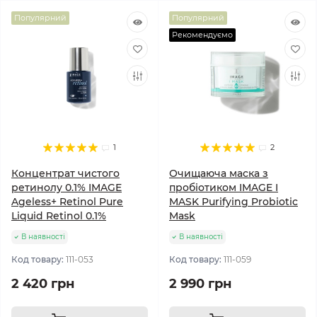
Популярний
Популярний
Рекомендуємо
1
2
Концентрат чистого
Очищаюча маска з
ретинолу 0.1% IMAGE
пробіотиком IMAGE I
Ageless+ Retinol Pure
MASK Purifying Probiotic
Liquid Retinol 0.1%
Mask
В наявності
В наявності
Код товару:
111-053
Код товару:
111-059
2 420 грн
2 990 грн