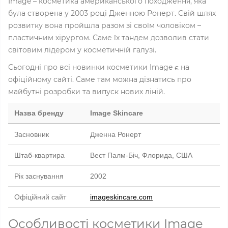
Image – косметика американського походження, яка
була створена у 2003 році Дженною Ронерт. Свій шлях
розвитку вона пройшла разом зі своїм чоловіком –
пластичним хірургом. Саме їх тандем дозволив стати
світовим лідером у косметичній галузі.
Сьогодні про всі новинки косметики Image є на
офіційному сайті. Саме там можна дізнатись про
майбутні розробки та випуск нових ліній.
Назва бренду
Image Skincare
Засновник
Дженна Ронерт
Штаб‑квартира
Вест Палм‑Біч, Флорида, США
Рік заснування
2002
Офіційний сайт
imageskincare.com
Особливості косметики Image