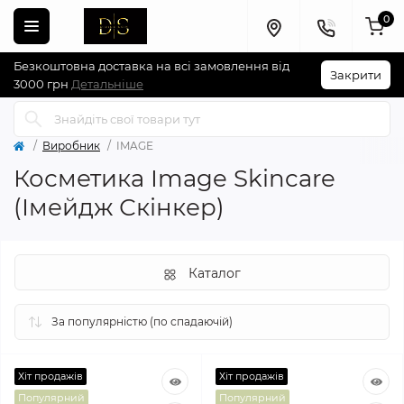
0
Безкоштовна доставка на всі замовлення від
Закрити
3000 грн
Детальніше
Виробник
IMAGE
Косметика Image Skincare
(Імейдж Скінкер)
Каталог
Хіт продажів
Хіт продажів
Популярний
Популярний