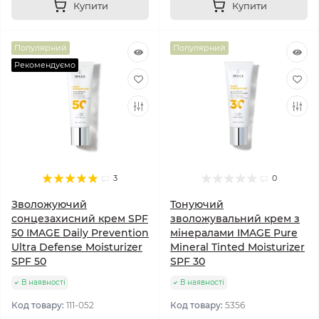
Купити
Купити
Популярний
Популярний
Рекомендуємо
3
0
Зволожуючий
Тонуючий
сонцезахисний крем SPF
зволожувальний крем з
50 IMAGE Daily Prevention
мінералами IMAGE Pure
Ultra Defense Moisturizer
Mineral Tinted Moisturizer
SPF 50
SPF 30
В наявності
В наявності
Код товару:
111-052
Код товару:
5356