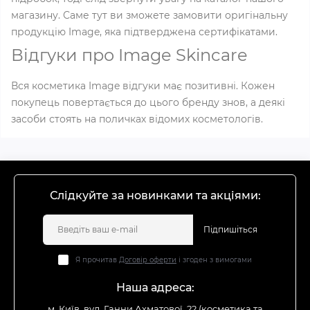
магазину. Саме тут ви зможете замовити оригінальну
продукцію Image, яка підтверджена сертифікатами.
Відгуки про Image Skincare
Вся косметика Image відгуки має позитивні. Кожен
покупець повертається до цього бренду знов, а деякі
засоби стоять на поличках відомих косметологів.
Слідкуйте за новинками та акціями:
Підпишіться
Я прочитав
Договір оферти
і згоден з вимогами
Наша адреса:
м. Київ, вул. Ганни Ахматової, 22 (косметика та