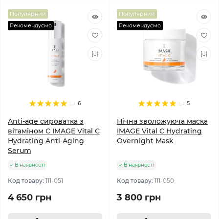
Популярний
Популярний
Рекомендуємо
Рекомендуємо
6
5
Anti-age сироватка з
Нічна зволожуюча маска
вітаміном С IMAGE Vital C
IMAGE Vital C Hydrating
Hydrating Anti-Aging
Overnight Mask
Serum
В наявності
В наявності
Код товару:
111-051
Код товару:
111-050
4 650 грн
3 800 грн