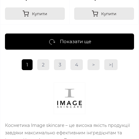
Купити
Купити
Показати ще
1
2
3
4
>
>|
Косметика Image skincare – це висока якість продукції
завдяки максимально ефективним інгредієнтам та