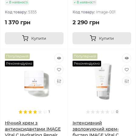
В наявності
В наявності
Код товару:
5355
Код товару:
Image-001
1 370 грн
2 290 грн
Купити
Купити
Популярний
Популярний
Рекомендуємо
Рекомендуємо
1
0
Нічний крем з
Інтенсивний
антиоксидантами IMAGE
зволожуючий крем-
Vital C Hydrating Repair
бустер IMAGE Vital C