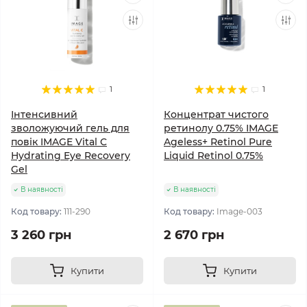
1
1
Інтенсивний
Концентрат чистого
зволожуючий гель для
ретинолу 0.75% IMAGE
повік IMAGE Vital C
Ageless+ Retinol Pure
Hydrating Eye Recovery
Liquid Retinol 0.75%
Gel
В наявності
В наявності
Код товару:
111-290
Код товару:
Image-003
3 260 грн
2 670 грн
Купити
Купити