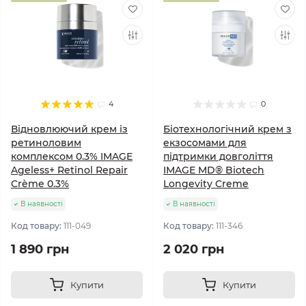
4
0
Відновлюючий крем із
Біотехнологічний крем з
ретиноловим
екзосомами для
комплексом 0.3% IMAGE
підтримки довголіття
Ageless+ Retinol Repair
IMAGE MD® Biotech
Crème 0.3%
Longevity Creme
В наявності
В наявності
Код товару:
111-049
Код товару:
111-346
1 890 грн
2 020 грн
Купити
Купити