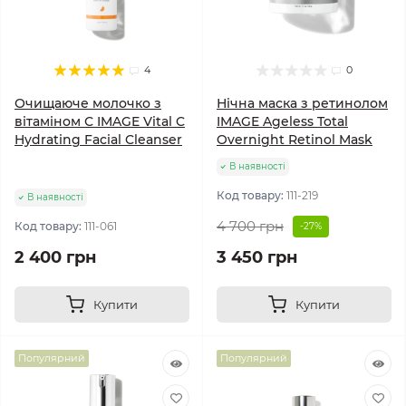
4
0
Очищаюче молочко з
Нічна маска з ретинолом
вітаміном С IMAGE Vital C
IMAGE Ageless Total
Hydrating Facial Cleanser
Overnight Retinol Mask
В наявності
Код товару:
111-219
В наявності
4 700 грн
Код товару:
111-061
-27%
2 400 грн
3 450 грн
Купити
Купити
Популярний
Популярний