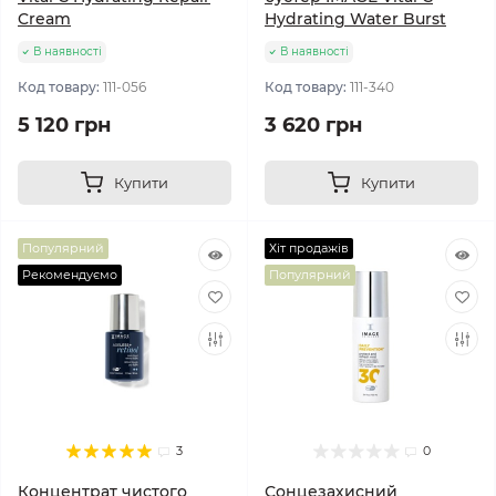
Cream
Hydrating Water Burst
В наявності
В наявності
Код товару:
111-056
Код товару:
111-340
5 120 грн
3 620 грн
Купити
Купити
Популярний
Хіт продажів
Рекомендуємо
Популярний
3
0
Концентрат чистого
Сонцезахисний