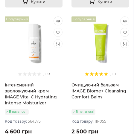
Купити
Купити
Популярний
Популярний
0
1
Інтенсивний
Очищуючий бальзам
зволожуючий крем
IMAGE Biome+ Cleansing
IMAGE Vital C Hydrating
Comfort Balm
Intense Moisturizer
В наявності
В наявності
Код товару:
564575
Код товару:
111-055
4 600 грн
2 500 грн