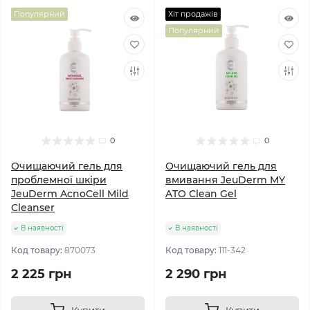
Популярний
Хіт продажів
Популярний
0
0
Очищаючий гель для
Очищаючий гель для
проблемної шкіри
вмивання JeuDerm MY
JeuDerm AcnoCell Mild
ATO Clean Gel
Cleanser
В наявності
В наявності
Код товару:
870073
Код товару:
111-342
2 225 грн
2 290 грн