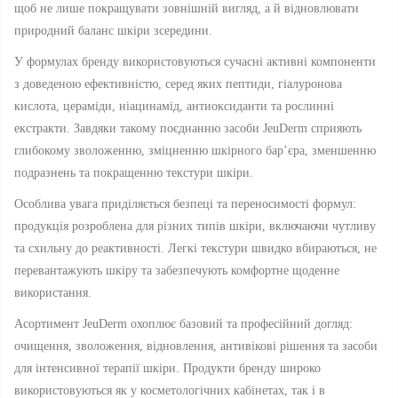
щоб не лише покращувати зовнішній вигляд, а й відновлювати
природний баланс шкіри зсередини.
У формулах бренду використовуються сучасні активні компоненти
з доведеною ефективністю, серед яких пептиди, гіалуронова
кислота, цераміди, ніацинамід, антиоксиданти та рослинні
екстракти. Завдяки такому поєднанню засоби JeuDerm сприяють
глибокому зволоженню, зміцненню шкірного бар’єра, зменшенню
подразнень та покращенню текстури шкіри.
Особлива увага приділяється безпеці та переносимості формул:
продукція розроблена для різних типів шкіри, включаючи чутливу
та схильну до реактивності. Легкі текстури швидко вбираються, не
перевантажують шкіру та забезпечують комфортне щоденне
використання.
Асортимент JeuDerm охоплює базовий та професійний догляд:
очищення, зволоження, відновлення, антивікові рішення та засоби
для інтенсивної терапії шкіри. Продукти бренду широко
використовуються як у косметологічних кабінетах, так і в