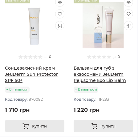
Популярний
Популярний
0
0
Сонцезахисний крем
Бальзам для губ з
JeuDerm Sun Protector
екзосомами JeuDerm
SPF 50+
Rejusome Exo Lip Balm
В наявності
В наявності
Код товару:
870082
Код товару:
111-293
1 710 грн
1 220 грн
Купити
Купити