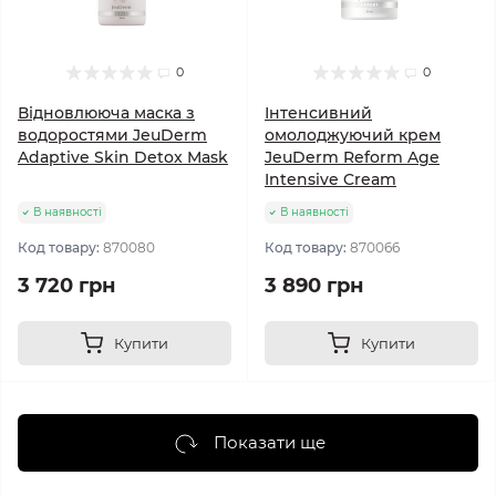
0
0
Відновлююча маска з
Інтенсивний
водоростями JeuDerm
омолоджуючий крем
Adaptive Skin Detox Mask
JeuDerm Reform Age
Intensive Cream
В наявності
В наявності
Код товару:
870080
Код товару:
870066
3 720 грн
3 890 грн
Купити
Купити
Показати ще