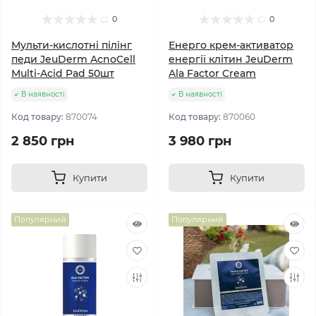
0
0
Мульти-кислотні пілінг
Енерго крем-активатор
педи JeuDerm AcnoCell
енергії клітин JeuDerm
Multi-Acid Pad 50шт
Ala Factor Cream
В наявності
В наявності
Код товару:
870074
Код товару:
870060
2 850 грн
3 980 грн
Купити
Купити
Популярний
Популярний