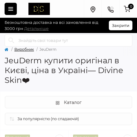
0
Безкоштовна доставка на всі замовлення від
Закрити
3000 грн
Детальніше
Виробник
JeuDerm
JeuDerm купити оригінал в
Києві, ціна в Україні— Divine
Skin❤️
Каталог