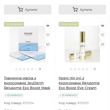
Купити
Купити
Популярний
Популярний
0
0
Тканинна маска з
Крем під очі з
екзосомами JeuDerm
екзосомами Rejusome
Rejusome Exo Boost Mask
Exo Boost Eye Cream
В наявності
В наявності
Код товару:
870054
Код товару:
870053