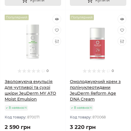
Купити
Купити
Популярний
Популярний
0
0
Зволожуюча емульсія
Омолоджуючий крем з
для чутливої та сухої
полінуклеотидами
шкіри JeuDerm MY ATO
JeuDerm Reform Age
Moist Emulsion
DNA Cream
В наявності
В наявності
Код товару:
870071
Код товару:
870068
2 590 грн
3 220 грн