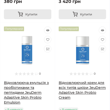
380 грн
3 420 грн
Купити
Купити
Популярний
Популярний
0
0
Відновлююча емульсія з
Відновлюючий крем для
пробіотиками та
всіх типів шкіри JeuDerm
пептидами JeuDerm
Adaptive Skin Probio
Adaptive Skin Probio
Cream
Emulsion
В наявності
В наявності