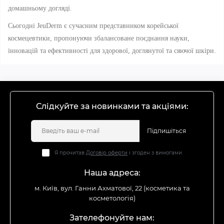
домашньому догляді.
Сьогодні JeuDerm є сучасним представником корейської
космецевтики, пропонуючи збалансоване поєднання науки,
інновацій та ефективності для здорової, доглянутої та сяючої шкіри.
Слідкуйте за новинками та акціями:
Підпишіться
Я прочитав
Договір оферти
і згоден з вимогами
Наша адреса:
м. Київ, вул. Ганни Ахматової, 22 (косметика та
косметологія)
Зателефонуйте нам: