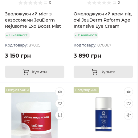
0
0
Зволожуючий міст з
Омолоджуючий крем під
екзосомами JeuDerm
очі JeuDerm Reform Age
Rejusome Exo Boost Mist
Intensive Eye Cream
В наявності
В наявності
Код товару:
870051
Код товару:
870067
3 150 грн
3 890 грн
Купити
Купити
Популярний
Популярний