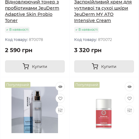
Відновлюючий тонер з
Заспокійливий крем для
пробіотиками JeuDerm
чутливої та сухої шкіри
Adaptive Skin Probio
JeuDerm MY ATO
Toner
Intensive Cream
В наявності
В наявності
Код товару:
870078
Код товару:
870072
2 590 грн
3 320 грн
Купити
Купити
Популярний
Популярний