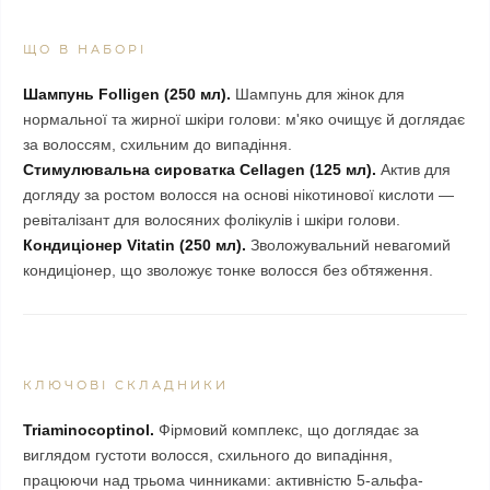
ЩО В НАБОРІ
Шампунь Folligen (250 мл).
Шампунь для жінок для
нормальної та жирної шкіри голови: м'яко очищує й доглядає
за волоссям, схильним до випадіння.
Стимулювальна сироватка Cellagen (125 мл).
Актив для
догляду за ростом волосся на основі нікотинової кислоти —
ревіталізант для волосяних фолікулів і шкіри голови.
Кондиціонер Vitatin (250 мл).
Зволожувальний невагомий
кондиціонер, що зволожує тонке волосся без обтяження.
КЛЮЧОВІ СКЛАДНИКИ
Triaminocoptinol.
Фірмовий комплекс, що доглядає за
виглядом густоти волосся, схильного до випадіння,
працюючи над трьома чинниками: активністю 5-альфа-