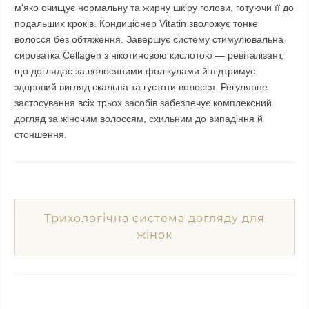
м'яко очищує нормальну та жирну шкіру голови, готуючи її до
подальших кроків. Кондиціонер Vitatin зволожує тонке
волосся без обтяження. Завершує систему стимулювальна
сироватка Cellagen з нікотиновою кислотою — ревіталізант,
що доглядає за волосяними фолікулами й підтримує
здоровий вигляд скальпа та густоти волосся. Регулярне
застосування всіх трьох засобів забезпечує комплексний
догляд за жіночим волоссям, схильним до випадіння й
стоншення.
Трихологічна система догляду для
жінок