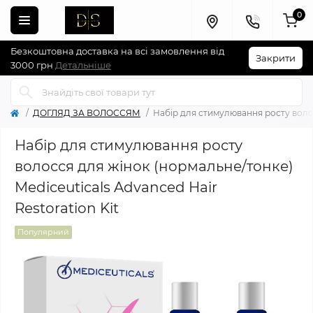
0
Безкоштовна доставка на всі замовлення від
Закрити
3000 грн
Детальніше
ДОГЛЯД ЗА ВОЛОССЯМ
Набір для стимулювання росту волос
Набір для стимулювання росту
волосся для жінок (нормальне/тонке)
Mediceuticals Advanced Hair
Restoration Kit
Популярний