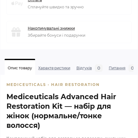
Сплачуйте швидко та зручно
Накопичувальні знижки
Збирайте бонуси і подарунки
0
0
Опис товару
Характеристики
Відгуків
Питання
MEDICEUTICALS · HAIR RESTORATION
Mediceuticals Advanced Hair
Restoration Kit — набір для
жінок (нормальне/тонке
волосся)