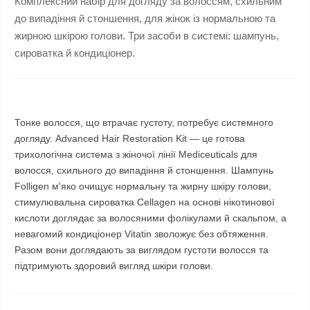
Комплексний набір для догляду за волоссям, схильним
до випадіння й стоншення, для жінок із нормальною та
жирною шкірою голови. Три засоби в системі: шампунь,
сироватка й кондиціонер.
Тонке волосся, що втрачає густоту, потребує системного
догляду. Advanced Hair Restoration Kit — це готова
трихологічна система з жіночої лінії Mediceuticals для
волосся, схильного до випадіння й стоншення. Шампунь
Folligen м'яко очищує нормальну та жирну шкіру голови,
стимулювальна сироватка Cellagen на основі нікотинової
кислоти доглядає за волосяними фолікулами й скальпом, а
невагомий кондиціонер Vitatin зволожує без обтяження.
Разом вони доглядають за виглядом густоти волосся та
підтримують здоровий вигляд шкіри голови.