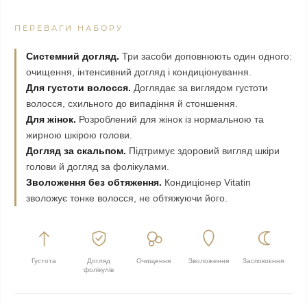
ПЕРЕВАГИ НАБОРУ
Системний догляд.
Три засоби доповнюють один одного:
очищення, інтенсивний догляд і кондиціонування.
Для густоти волосся.
Доглядає за виглядом густоти
волосся, схильного до випадіння й стоншення.
Для жінок.
Розроблений для жінок із нормальною та
жирною шкірою голови.
Догляд за скальпом.
Підтримує здоровий вигляд шкіри
голови й догляд за фолікулами.
Зволоження без обтяження.
Кондиціонер Vitatin
зволожує тонке волосся, не обтяжуючи його.
Густота
Догляд
Очищення
Зволоження
Заспокоєння
фолікулів