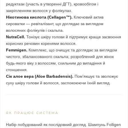
редуктази (участь в утворенні ДГТ), кровообігом і
закріпленням волосся у фолікулах.
Нікотинова кислота (Cellagen™).
Ключовий актив
сироватки — ревіталізант, що доглядає за виглядом
волосяних фолікулів і скальпа.
NutraCell.
Тонізує шкіру голови й підтримує краще засвоєння
корисних речовин коренями волосся.
Femmigen.
Комплекс, що очищує та доглядає за виглядом
чистого, збалансованого скальпа; розроблений для жінок
будь-якого віку з волоссям, схильним до випадіння й
стоншення.
Сік алое вера (Aloe Barbadensis).
Пом'якшує та зволожує
суху шкіру голови й волосся, заспокоюючи їхній вигляд.
ЯК ПРАЦЮЄ СИСТЕМА
Набір побудований як послідовний догляд. Шампунь Folligen