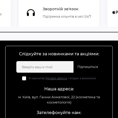
Зворотній зв'язок
по
Підтримка клієнтів в чаті 24/7
Слідкуйте за новинками та акціями:
Підпишіться
Я прочитав
Договір оферти
і згоден з вимогами
Наша адреса:
м. Київ, вул. Ганни Ахматової, 22 (косметика та
косметологія)
Зателефонуйте нам: