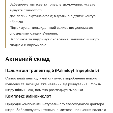
Забезпечує миттєве та тривале зволоження, усуває
відчуття стягнутості.
Дає легкий ліфтинг-ефект, візуально підтягує контур
обличчя.
Підтримує антиоксидантний захист, що допомагає
сповільнити ознаки в'янення.
Заспокоює та підтримує оновлення, залишаючи шкіру
гладкою й відпочилою.
Активний склад
Пальмітоїл трипептид-5 (Palmitoyl Tripeptide-5)
Сигнальний пептид, який стимулює вироблення нового
колагену та захищає вже наявний від руйнування. Робить
шкіру щільнішою, помітно розгладжує зморшки.
Комплекс амінокислот
Природні компоненти натурального зволожуючого фактора
шкіри. Забезпечують інтенсивне миттєве насичення вологою