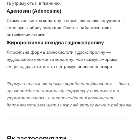
та утримують її в тканинах.
Аденозин (Adenosine)
Стимулює синтез колагену в дермі, відновлює пружність і
зменшує глибину зморщок. Один із найдоказовіших
антивікових активів.
Жиророзчинна похідна гідроксіпроліну
Ліпофільна форма амінокислоти гідроксіпроліну —
будівельного елемента колагену. Розгладжує зморшки,
зміцнює, дає ліфтинг та підтримує оновлення шкіри.
Формула також підтримує вироблення філагрину — білка,
що відповідає за нормальну структуру епідермісу та
утримання вологи, а антиоксидантні компоненти
допомагають захищати шкіру від впливу вільних радикалів.
Як застосовувати