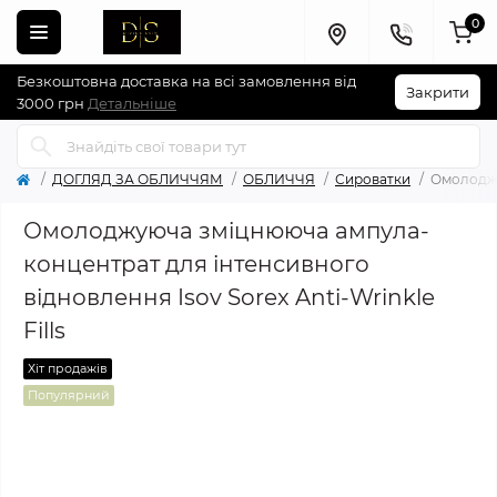
0
Безкоштовна доставка на всі замовлення від
Закрити
3000 грн
Детальніше
ДОГЛЯД ЗА ОБЛИЧЧЯМ
ОБЛИЧЧЯ
Сироватки
Омолоджу
Омолоджуюча зміцнююча ампула-
концентрат для інтенсивного
відновлення Isov Sorex Anti-Wrinkle
Fills
Хіт продажів
Популярний