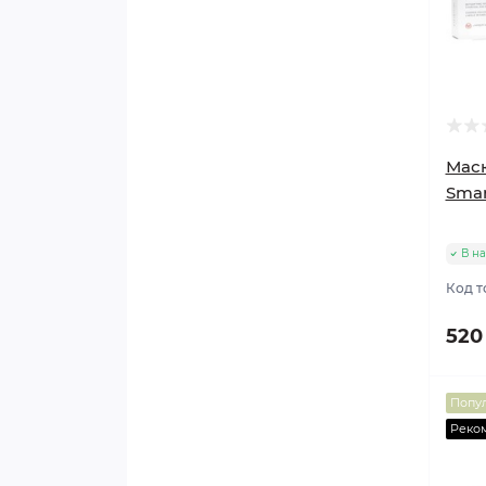
Маск
Smar
В на
Код т
520
Попу
Реко