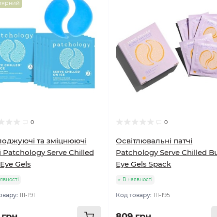
лярний
0
0
оджуючі та зміцнюючі
Освітлювальні патчі
і Patchology Serve Chilled
Patchology Serve Chilled B
 Eye Gels
Eye Gels 5pack
явності
В наявності
овару:
111-191
Код товару:
111-195
 грн
809 грн