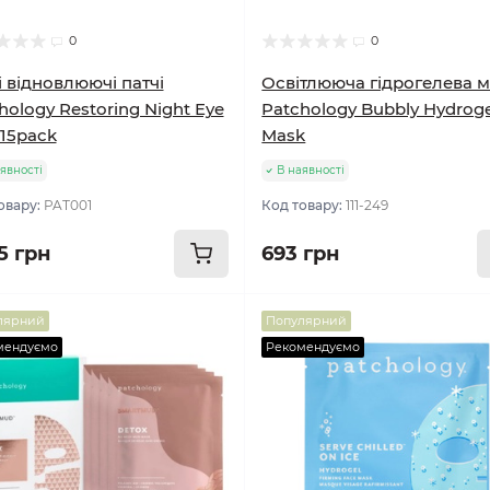
0
0
і відновлюючі патчі
Освітлююча гідрогелева 
hology Restoring Night Eye
Patchology Bubbly Hydroge
 15pack
Mask
явності
В наявності
овару:
PAT001
Код товару:
111-249
5 грн
693 грн
лярний
Популярний
мендуємо
Рекомендуємо