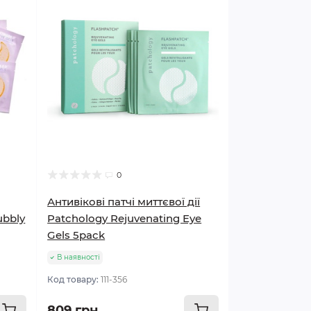
0
Антивікові патчі миттєвої дії
ubbly
Patchology Rejuvenating Eye
Gels 5pack
В наявності
Код товару:
111-356
809 грн