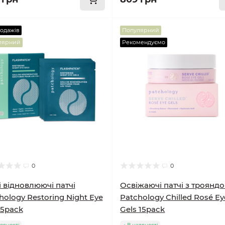
родажів
Популярний
лярний
Рекомендуємо
0
0
і відновлюючі патчі
Освіжаючі патчі з троянд
hology Restoring Night Eye
Patchology Chilled Rosé Ey
 5pack
Gels 15pack