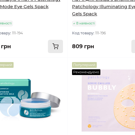
l Mode Eye Gels 5pack
Patchology Illuminating Ey
Gels 5pack
явності
В наявності
овару:
111-194
Код товару:
111-196
 грн
809 грн
лярний
Популярний
Рекомендуємо