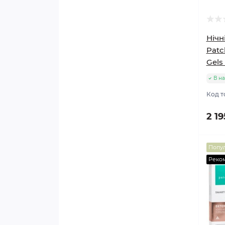
Нічн
Patc
Gels
В на
Код т
2 19
Попу
Реко