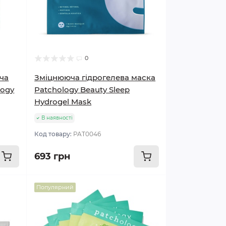
0
ча
Зміцнююча гідрогелева маска
logy
Patchology Beauty Sleep
Hydrogel Mask
В наявності
Код товару:
PAT0046
693 грн
Популярний