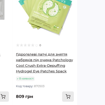
0
+
Гідрогелеві патчі для зняття
набряків під очима Patchology
Cool Crush Extra-Depuffing
Hydrogel Eye Patches 5pack
В наявності
Код товару:
870503
809 грн