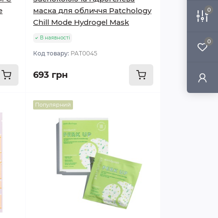
e
маска для обличчя Patchology
0
Chill Mode Hydrogel Mask
В наявності
0
Код товару:
PAT0045
693 грн
Популярний