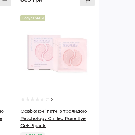
Популярний
0
ою
Освіжаючі патчі з трояндою
e
Patchology Chilled Rosé Eye
Gels 5pack