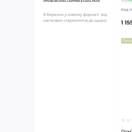
В на
кожної жінки
Код т
8 березня у новому форматі: від
квіткових стереотипів до щирої
1 15
підтримки Ще не так давно 8
березня асоціювалося з
передбачуваним ..
Попу
Пом’