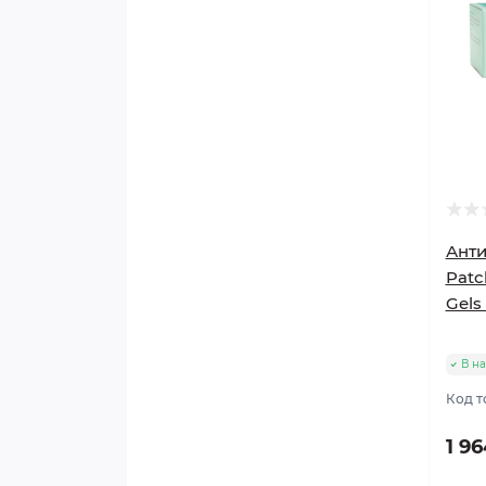
Анти
Patc
Gels
В на
Код т
1 96