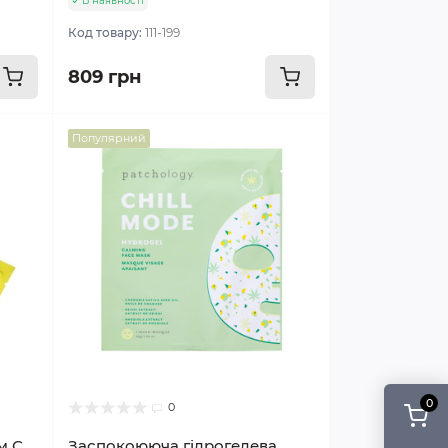
В наявності
Код товару:
111-199
809 грн
Популярний
0
0
м С
Заспокоююча гідрогелева