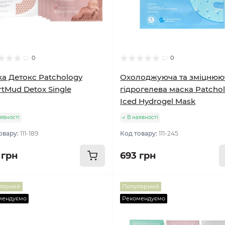
0
0
а Детокс Patchology
Охолоджуюча та зміцнюю
tMud Detox Single
гідрогелева маска Patcho
Iced Hydrogel Mask
явності
В наявності
овару:
111-189
Код товару:
111-245
 грн
693 грн
лярний
Популярний
мендуємо
Рекомендуємо