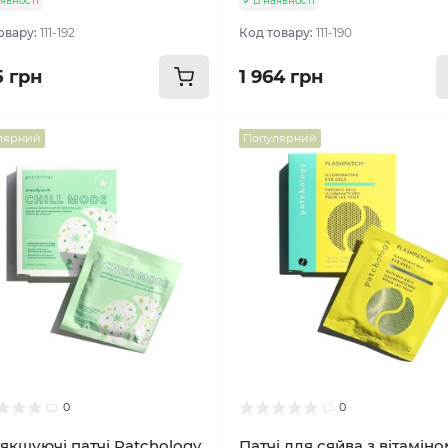
явності
В наявності
овару:
111-192
Код товару:
111-190
5 грн
1 964 грн
лярний
Популярний
0
0
якшуючі патчі Patchology
Патчі для сяйва з вітаміно