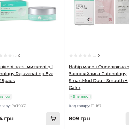
0
0
вікові патчі миттєвої дії
Набір масок Оновлююча 
hology Rejuvenating Eye
Заспокійлива Patchology
 15pack
SmartMud Duo - Smooth +
Calm
явності
В наявності
овару:
PAT0031
Код товару:
111-187
4 грн
809 грн