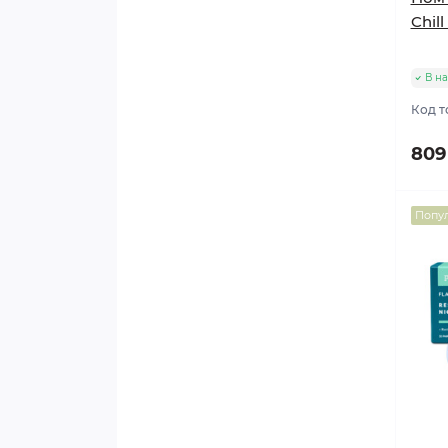
Chil
В на
Код т
809
Попу