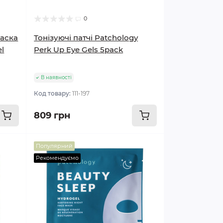
0
маска
Тонізуючі патчі Patchology
l
Perk Up Eye Gels 5pack
В наявності
Код товару:
111-197
809 грн
Популярний
Рекомендуємо