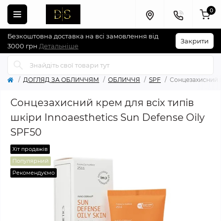
0
Безкоштовна доставка на всі замовлення від
Закрити
3000 грн
Детальніше
ДОГЛЯД ЗА ОБЛИЧЧЯМ
ОБЛИЧЧЯ
SPF
Сонцезахисний кр
Сонцезахисний крем для всіх типів
шкіри Innoaesthetics Sun Defense Oily
SPF50
Хіт продажів
Популярний
Рекомендуємо