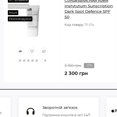
Сонцезахисний крем
Хіт продажів
Instytutum Sunscription
Популярний
Dark Spot Defence SPF
Акція
50
Рекомендуємо
Код товару:
111-014
4
3 150 грн
-27%
2 300 грн
Зворотній зв'язок
по
Підтримка клієнтів в чаті 24/7