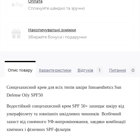
Оплата
Сплачуйте швидко та зручно
Накопичувальні знижки
Збирайте бонуси і подарунки
1
0
Опис товару
Характеристики
Відгуків
Питання
Сонцезахисний крем для всіх типів шкіри Innoaesthetics Sun
Defense Oily SPF50
Водостійкий сонцезахисний крем SPF 50+ захищає шкіру від
ультрафіолету та зовнішніх шкідливих чинників.
Всебічний
захист від сонячного УФ-випромінювання, завдяки комбінації
хімічних і фізичних SPF-фільтрів