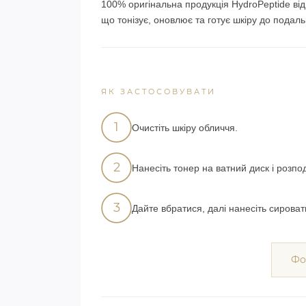
100% оригінальна продукція HydroPeptide ві
що тонізує, оновлює та готує шкіру до подал
ЯК ЗАСТОСОВУВАТИ
1
Очистіть шкіру обличчя.
2
Нанесіть тонер на ватний диск і розпо
3
Дайте вбратися, далі нанесіть сироват
Фо