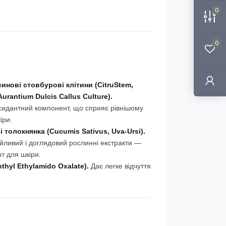
0
0
инові стовбурові клітини (CitruStem,
Aurantium Dulcis Callus Culture).
сидантний компонент, що сприяє рівнішому
іри.
і толокнянка (Cucumis Sativus, Uva-Ursi).
йливий і доглядовий рослинні екстракти —
т для шкіри.
hyl Ethylamido Oxalate).
Дає легке відчуття