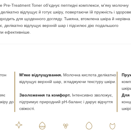
e Pre-Treatment Toner об'єднує пептидні комплекси, м'яку молочну
 делікатно відлущує й готує шкіру, повертаючи їй пружність і здоров
ідходить для щоденного догляду. Тьмяна, втомлена шкіра й нерівна
є, делікатно відлущує верхній шар і підсилює дію подальшого
ли ефективніше.
 тон
М'яке відлущування.
Молочна кислота делікатно
Пруж
відлущує верхній шар, згладжуючи текстуру шкіри.
комп
шкір
ляє
Зволоження та комфорт.
Інтенсивно зволожує,
Для 
кіру до
підтримує природний pH-баланс і дарує відчуття
конц
свіжості.
шкірі
AHA