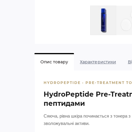
Опис товару
Характеристики
В
HYDROPEPTIDE · PRE-TREATMENT T
HydroPeptide Pre-Treat
пептидами
Сяюча, рівна шкіра починається з тонера з
зволожувальні активи.