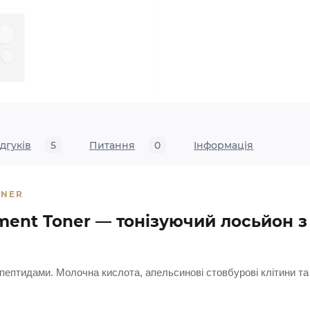
ідгуків
5
Питання
0
Iнформація
ONER
ment Toner — тонізуючий лосьйон з
 пептидами. Молочна кислота, апельсинові стовбурові клітини та