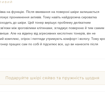
ЖЛИВИЙ
зівка на функцію. Після вмивання на поверхні шкіри залишається
 блокує проникнення активів. Тому навіть найдорожча сироватка
доходить до шкіри. Цей тонер вирішує проблему делікатним
в'язки між зроговілими клітинами, згладжує поверхню й тим самим
ніше. Але на відміну від агресивних кислотних тонерів, він не
й комплекс, огірок і пептиди утримують комфорт і вологу. Тому кро
тонер працює сам по собі й підсилює все, що ви нанесете після
Подаруйте шкірі сяйво та пружність щодня