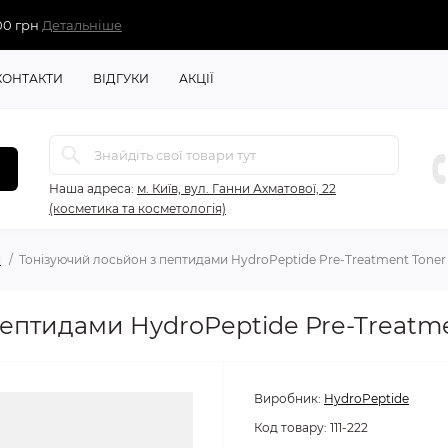
00 грн
Детальніше
КОНТАКТИ
ВІДГУКИ
АКЦІЇ
Наша адреса:
м. Київ, вул. Ганни Ахматової, 22
(косметика та косметологія)
и
Тонізуючий лосьйон з пептидами HydroPeptide Pre-Treatment Toner
ептидами HydroPeptide Pre-Treatm
Виробник:
HydroPeptide
Код товару:
111-222