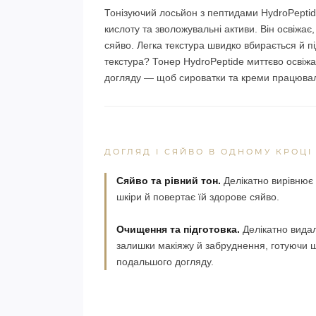
Тонізуючий лосьйон з пептидами HydroPeptid
кислоту та зволожувальні активи. Він освіжає,
сяйво. Легка текстура швидко вбирається й п
текстура? Тонер HydroPeptide миттєво освіжа
догляду — щоб сироватки та креми працюва
ДОГЛЯД І СЯЙВО В ОДНОМУ КРОЦІ
Сяйво та рівний тон.
Делікатно вирівнює
шкіри й повертає їй здорове сяйво.
Очищення та підготовка.
Делікатно вида
залишки макіяжу й забруднення, готуючи ш
подальшого догляду.