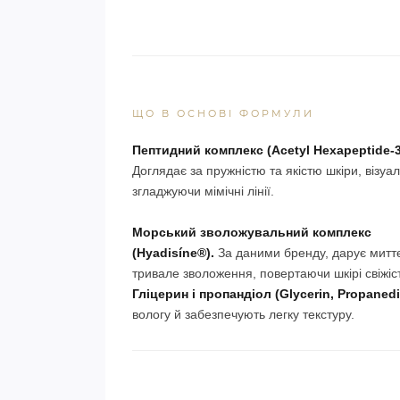
ЩО В ОСНОВІ ФОРМУЛИ
Пептидний комплекс (Acetyl Hexapeptide-3
Доглядає за пружністю та якістю шкіри, візуа
згладжуючи мімічні лінії.
Морський зволожувальний комплекс
(Hyadisíne®).
За даними бренду, дарує митт
тривале зволоження, повертаючи шкірі свіжіс
Гліцерин і пропандіол (Glycerin, Propanedi
вологу й забезпечують легку текстуру.