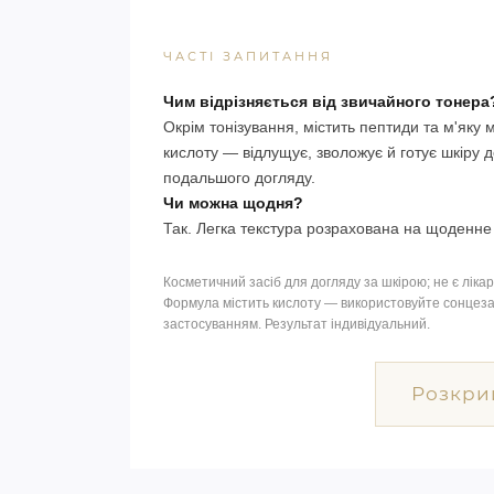
ЧАСТІ ЗАПИТАННЯ
Чим відрізняється від звичайного тонера
Окрім тонізування, містить пептиди та м'яку
кислоту — відлущує, зволожує й готує шкіру 
подальшого догляду.
Чи можна щодня?
Так. Легка текстура розрахована на щоденне
Косметичний засіб для догляду за шкірою; не є ліка
Формула містить кислоту — використовуйте сонцезах
застосуванням. Результат індивідуальний.
Розкрий