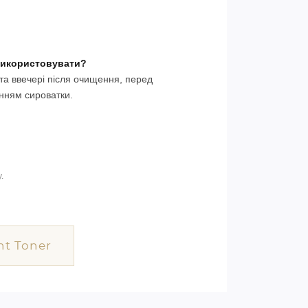
використовувати?
та ввечері після очищення, перед
нням сироватки.
.
nt Toner