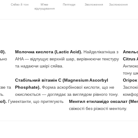
Сяйво й тон
М'яке
Пептиди
Зволоження
Заспокоєння
відлущування
0).
Молочна кислота (Lactic Acid).
Найделікатніша з
Апельс
льно
AHA — відлущує верхній шар, вирівнюючи текстуру
Citrus 
та надаючи шкірі сяйва.
Антиок
тону шк
Стабільний вітамін С (Magnesium Ascorbyl
Огірок 
єве та
Phosphate).
Форма аскорбінової кислоти, що не
Заспокі
ть.
окислюється — доглядає за виглядом рівного тону.
комфор
ol).
Гумектанти, що притягують
Ментил етиламідо оксалат (Ment
свіжості без різкості ментолу.