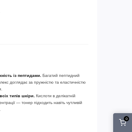
е
ність із пептидами.
Багатий пептидний
лекс доглядає за пружністю та еластичністю
и.
всіх типів шкіри.
Кислоти в делікатній
ентрації — тонер підходить навіть чутливій
.
0