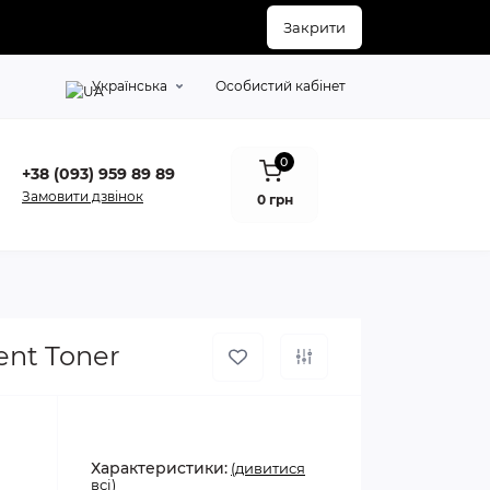
Закрити
Українська
Особистий кабінет
0
+38 (093) 959 89 89
Замовити дзвінок
0 грн
ent Toner
Характеристики:
(дивитися
всі)