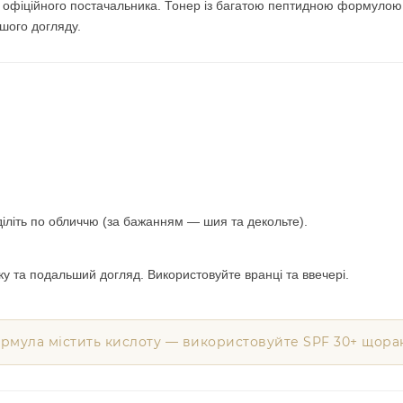
д офіційного постачальника. Тонер із багатою пептидною формулою
ьшого догляду.
діліть по обличчю (за бажанням — шия та декольте).
ку та подальший догляд. Використовуйте вранці та ввечері.
рмула містить кислоту — використовуйте SPF 30+ щора