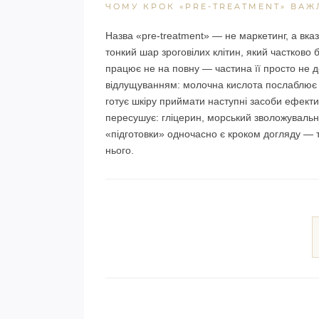
ЧОМУ КРОК «PRE-TREATMENT» ВА
Назва «pre-treatment» — не маркетинг, а вка
тонкий шар зроговілих клітин, який частково
працює не на повну — частина її просто не 
відлущуванням: молочна кислота послаблює з
готує шкіру приймати наступні засоби ефектив
пересушує: гліцерин, морський зволожувальни
«підготовки» одночасно є кроком догляду — 
нього.