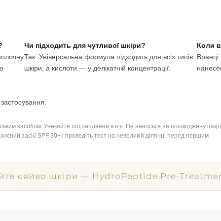
?
Чи підходить для чутливої шкіри?
Коли 
 молочну
Так. Універсальна формула підходить для всіх типів
Вранці 
до
шкіри, а кислоти — у делікатній концентрації.
нанесе
 застосування.
рським засобом. Уникайте потрапляння в очі. Не наносьте на пошкоджену шкіру
исний засіб SPF 30+ і проведіть тест на невеликій ділянці перед першим
те сяйво шкіри — HydroPeptide Pre-Treatme