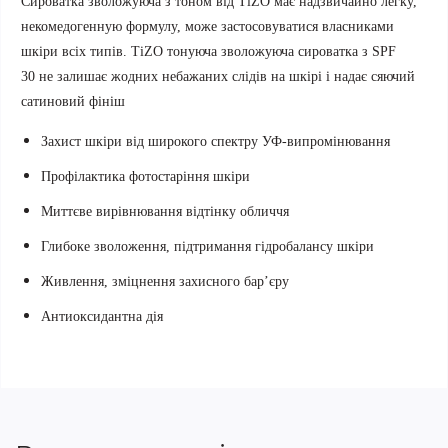
Сироватка зволожуюча з тоном від TiZO
має надзвичайно легку,
некомедогенную формулу, може застосовуватися власниками
шкіри всіх типів. TiZO
тонуюча зволожуюча сироватка з SPF
30
не залишає жодних небажаних слідів на шкірі і надає сяючий
сатиновий фініш
Захист шкіри від широкого спектру УФ-випромінювання
Профілактика фотостаріння шкіри
Миттєве вирівнювання відтінку обличчя
Глибоке зволоження, підтримання гідробалансу шкіри
Живлення, зміцнення захисного бар’єру
Антиоксидантна дія