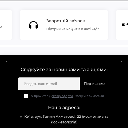
Зворотній зв'язок
по
Підтримка клієнтів в чаті 24/7
Слідкуйте за новинками та акціями:
Підпишіться
Я прочитав
Договір оферти
і згоден з вимогами
Наша адреса:
м. Київ, вул. Ганни Ахматової, 22 (косметика та
косметологія)