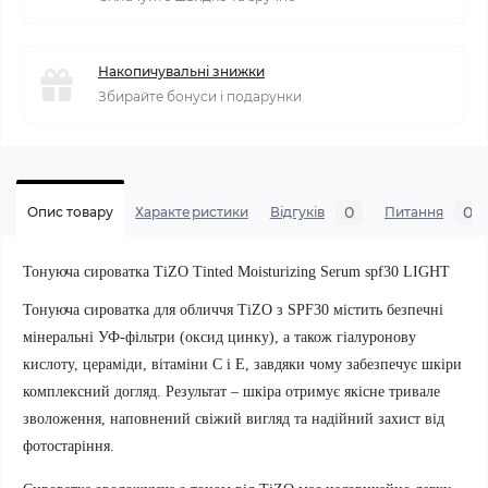
Накопичувальні знижки
Збирайте бонуси і подарунки
0
0
Опис товару
Характеристики
Відгуків
Питання
Тонуюча сироватка TiZO Tinted Moisturizing Serum spf30 LIGHT
Тонуюча сироватка для обличчя TiZO з SPF30 містить безпечні
мінеральні УФ-фільтри (оксид цинку), а також гіалуронову
кислоту, цераміди, вітаміни С і Е, завдяки чому забезпечує шкіри
комплексний догляд. Результат – шкіра отримує якісне тривале
зволоження, наповнений свіжий вигляд та надійний захист від
фотостаріння.