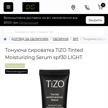
0
Безкоштовна доставка на всі замовлення від
Закрити
3000 грн
Детальніше
ДОГЛЯД ЗА ОБЛИЧЧЯМ
ОБЛИЧЧЯ
SPF
Тонуюча сироватк
Тонуюча сироватка TiZO Tinted
Moisturizing Serum spf30 LIGHT
Популярний
Рекомендуємо