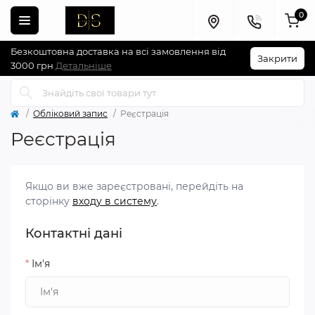
0
Безкоштовна доставка на всі замовлення від
Закрити
3000 грн
Детальніше
Обліковий запис
Реєстрація
Реєстрація
Якщо ви вже зареєстровані, перейдіть на
сторінку
входу в систему
.
Контактні дані
*
Ім'я