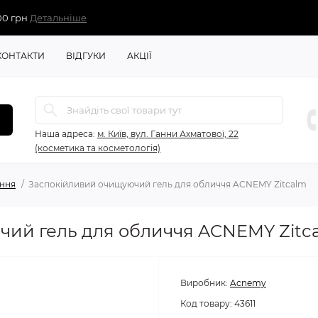
00 грн
Детальніше
КОНТАКТИ
ВІДГУКИ
АКЦІЇ
Наша адреса:
м. Київ, вул. Ганни Ахматової, 22
(косметика та косметологія)
ння
Заспокійливий очищуючий гель для обличчя ACNEMY Zitcalm
ий гель для обличчя ACNEMY Zitc
Виробник:
Acnemy
Код товару:
43611