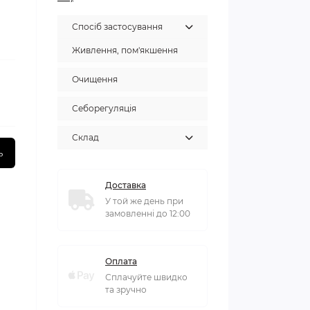
Спосіб застосування
Живлення, пом'якшення
Очищення
Себорегуляція
Склад
ь
Доставка
У той же день при
замовленні до 12:00
Оплата
Сплачуйте швидко
та зручно