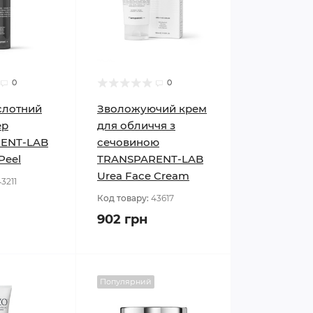
0
0
слотний
Зволожуючий крем
ер
для обличчя з
ENT-LAB
сечовиною
Peel
TRANSPARENT-LAB
Urea Face Cream
3211
Код товару:
43617
902 грн
Популярний