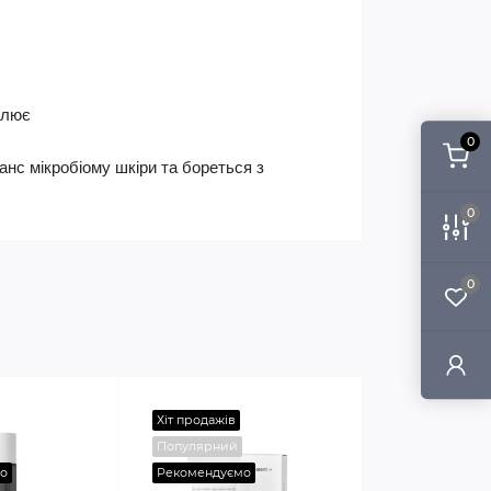
влює
0
нс мікробіому шкіри та бореться з
0
0
Хіт продажів
Популярний
о
Рекомендуємо