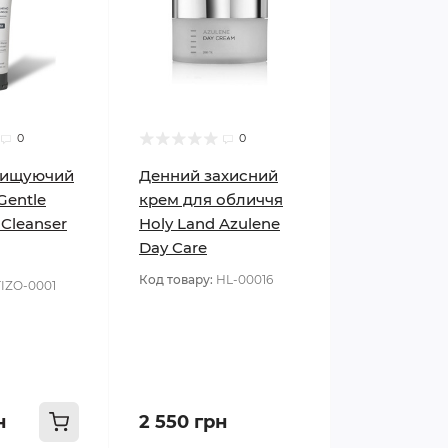
0
0
чищуючий
Денний захисний
Gentle
крем для обличчя
 Cleanser
Holy Land Azulene
Day Care
Код товару:
HL-00016
TIZO-0001
н
2 550 грн