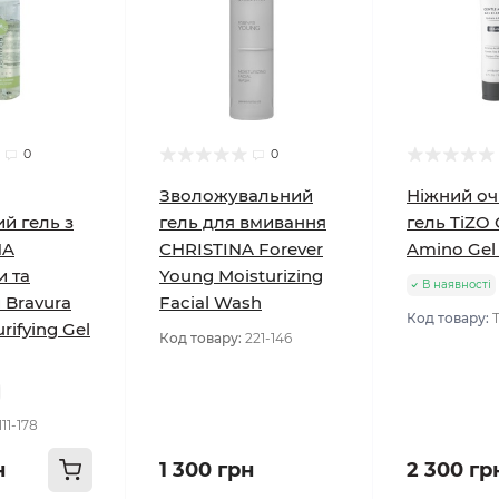
0
0
Зволожувальний
Ніжний о
й гель з
гель для вмивання
гель TiZO 
HA
CHRISTINA Forever
Amino Gel
и та
Young Moisturizing
В наявності
 Bravura
Facial Wash
Код товару:
rifying Gel
Код товару:
221-146
111-178
н
1 300 грн
2 300 гр