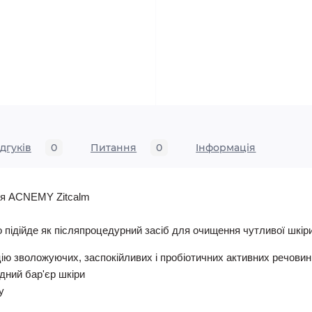
ідгуків
0
Питання
0
Iнформація
чя ACNEMY Zitcalm
підійде як післяпроцедурний засіб для очищення чутливої шкір
ію зволожуючих, заспокійливих і пробіотичних активних речовин
ний бар'єр шкіри
у