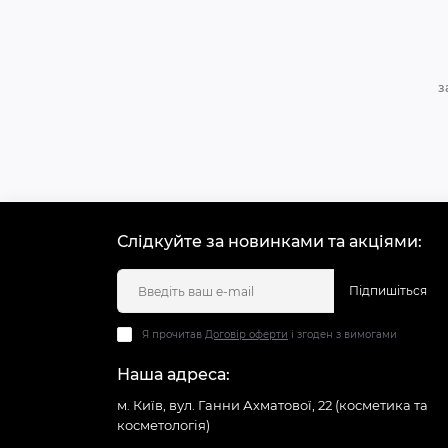
з
Слідкуйте за новинками та акціями:
Підпишіться
Я прочитав
Договір оферти
і згоден з вимогами
Наша адреса:
м. Київ, вул. Ганни Ахматової, 22 (косметика та
косметологія)