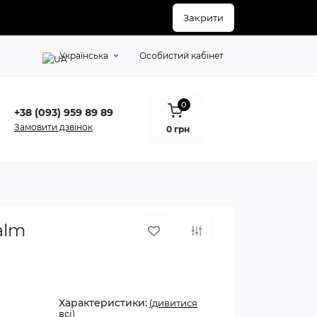
Закрити
Українська
Особистий кабінет
0
+38 (093) 959 89 89
Замовити дзвінок
0 грн
alm
Характеристики:
(дивитися
всі)