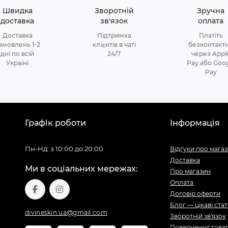
Швидка
Зворотній
Зручна
доставка
зв'язок
оплата
Доставка
Підтримка
Платіть
амовлень 1-2
клієнтів в чаті
безконтакт
дні по всій
24/7
через Appl
Україні
Pay або Goog
Pay
Графік роботи
Інформація
Пн-Нд: з 10:00 до 20:00
Відгуки про мага
Доставка
Ми в соціальних мережах:
Про магазин
Оплата
Договір оферти
Блог — цікаві стат
divineskin.ua@gmail.com
Зворотній зв'язок
Повернення това