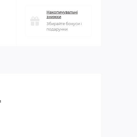
Накопичувальні
знижки
Збирайте бонуси і
подарунки
и