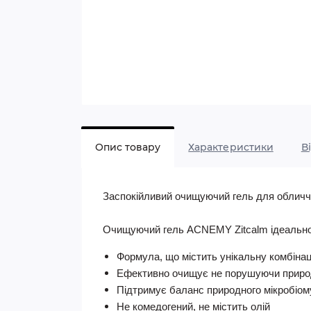
Опис товару
Характеристики
В
Заспокійливий очищуючий гель для облич
Очищуючий гель ACNEMY Zitcalm ідеально 
Формула, що містить унікальну комбінац
Ефективно очищує не порушуючи природ
Підтримує баланс природного мікробіом
Не комедогений, не містить олій