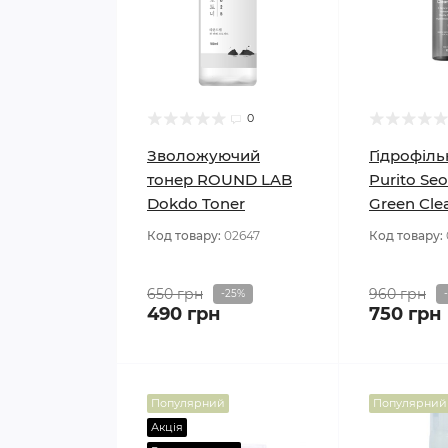
0
Зволожуючий
Гідрофіль
тонер ROUND LAB
Purito Se
Dokdo Toner
Green Clea
Код товару:
02647
Код товару:
650 грн
960 грн
-25%
490 грн
750 грн
Популярний
Популярний
Акція