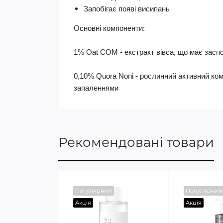
Запобігає появі висипань
Основні компоненти:
1% Oat COM - екстракт вівса, що має заспо
0,10% Quora Noni - рослинний активний ко
запаленнями
Рекомендовані товари
Популярний
Популярний
Акція
Акція