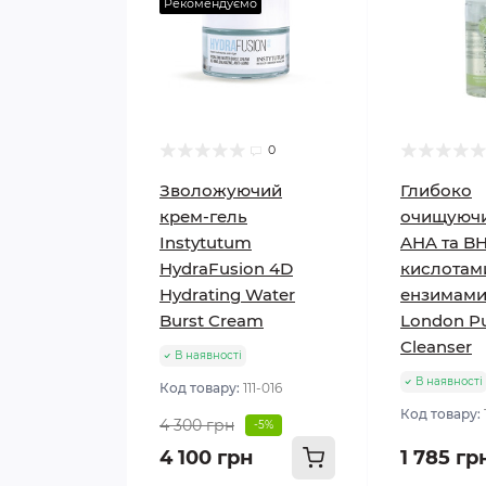
Рекомендуємо
0
Зволожуючий
Глибоко
крем-гель
очищуючи
Instytutum
AHA та B
HydraFusion 4D
кислотам
Hydrating Water
ензимами
Burst Cream
London Pu
Cleanser
В наявності
В наявності
Код товару:
111-016
Код товару:
4 300 грн
-5%
4 100 грн
1 785 гр