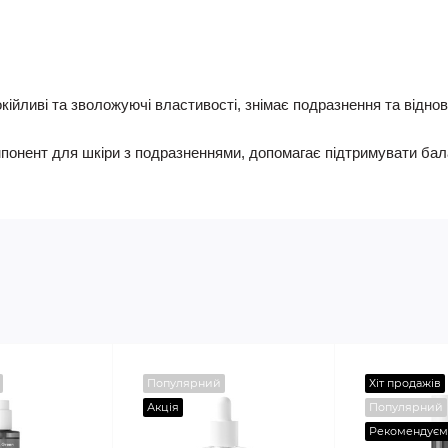
кійливі та зволожуючі властивості, знімає подразнення та відно
мпонент для шкіри з подразненнями, допомагає підтримувати бала
Популярний
Хіт продажів
Акція
Популярний
Рекомендуєм