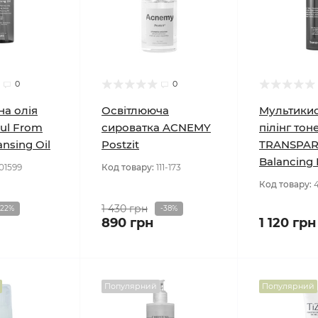
0
0
на олія
Освітлююча
Мультики
oul From
сироватка ACNEMY
пілінг тон
nsing Oil
Postzit
TRANSPAR
Balancing 
01599
Код товару:
111-173
Код товару:
4
1 430 грн
-22%
-38%
890 грн
1 120 грн
Популярний
Популярний