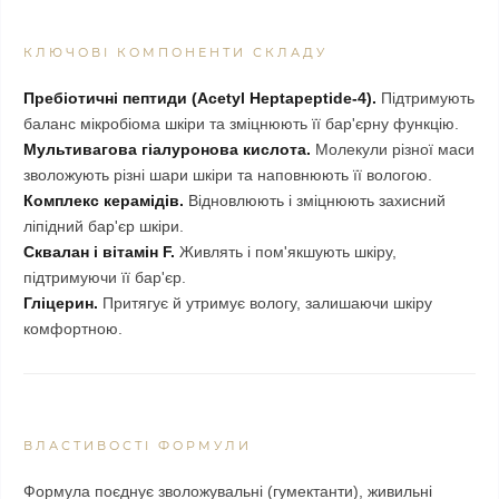
КЛЮЧОВІ КОМПОНЕНТИ СКЛАДУ
Пребіотичні пептиди (Acetyl Heptapeptide-4).
Підтримують
баланс мікробіома шкіри та зміцнюють її бар'єрну функцію.
Мультивагова гіалуронова кислота.
Молекули різної маси
зволожують різні шари шкіри та наповнюють її вологою.
Комплекс керамідів.
Відновлюють і зміцнюють захисний
ліпідний бар'єр шкіри.
Сквалан і вітамін F.
Живлять і пом'якшують шкіру,
підтримуючи її бар'єр.
Гліцерин.
Притягує й утримує вологу, залишаючи шкіру
комфортною.
ВЛАСТИВОСТІ ФОРМУЛИ
Формула поєднує зволожувальні (гумектанти), живильні