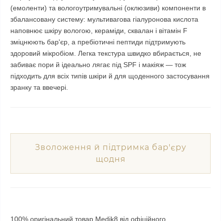
(емоленти) та вологоутримувальні (оклюзиви) компоненти в
збалансовану систему: мультивагова гіалуронова кислота
наповнює шкіру вологою, кераміди, сквалан і вітамін F
зміцнюють бар'єр, а пребіотичні пептиди підтримують
здоровий мікробіом. Легка текстура швидко вбирається, не
забиває пори й ідеально лягає під SPF і макіяж — тож
підходить для всіх типів шкіри й для щоденного застосування
зранку та ввечері.
Зволоження й підтримка бар'єру
щодня
100% оригінальний товар Medik8 від офіційного