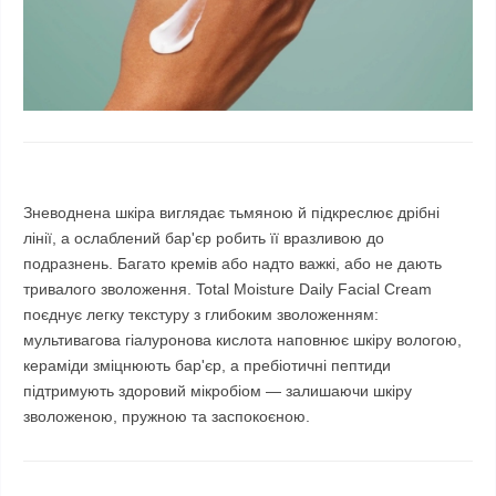
Зневоднена шкіра виглядає тьмяною й підкреслює дрібні
лінії, а ослаблений бар'єр робить її вразливою до
подразнень. Багато кремів або надто важкі, або не дають
тривалого зволоження. Total Moisture Daily Facial Cream
поєднує легку текстуру з глибоким зволоженням:
мультивагова гіалуронова кислота наповнює шкіру вологою,
кераміди зміцнюють бар'єр, а пребіотичні пептиди
підтримують здоровий мікробіом — залишаючи шкіру
зволоженою, пружною та заспокоєною.