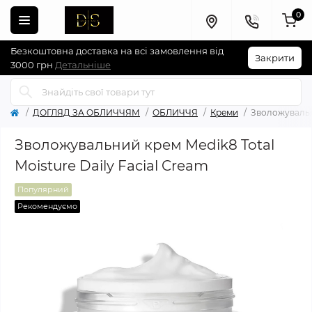
0
Безкоштовна доставка на всі замовлення від
Закрити
3000 грн
Детальніше
ДОГЛЯД ЗА ОБЛИЧЧЯМ
ОБЛИЧЧЯ
Креми
Зволожувальни
Зволожувальний крем Medik8 Total
Moisture Daily Facial Cream
Популярний
Рекомендуємо