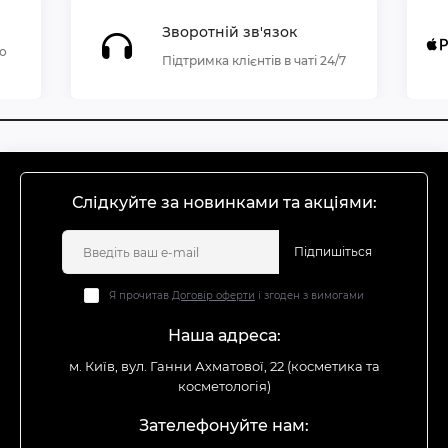
Зворотній зв'язок
по
Підтримка клієнтів в чаті 24/7
Слідкуйте за новинками та акціями:
Підпишіться
Я прочитав
Договір оферти
і згоден з вимогами
Наша адреса:
м. Київ, вул. Ганни Ахматової, 22 (косметика та
косметологія)
Зателефонуйте нам: