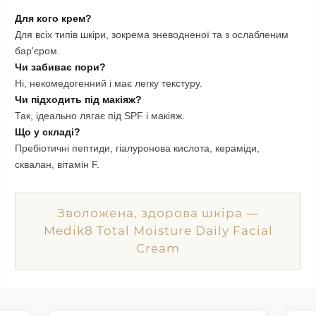
Для кого крем?
Для всіх типів шкіри, зокрема зневодненої та з ослабленим
бар'єром.
Чи забиває пори?
Ні, некомедогенний і має легку текстуру.
Чи підходить під макіяж?
Так, ідеально лягає під SPF і макіяж.
Що у складі?
Пребіотичні пептиди, гіалуронова кислота, кераміди,
сквалан, вітамін F.
Зволожена, здорова шкіра —
Medik8 Total Moisture Daily Facial
Cream