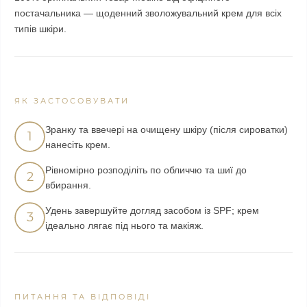
постачальника — щоденний зволожувальний крем для всіх
типів шкіри.
ЯК ЗАСТОСОВУВАТИ
Зранку та ввечері на очищену шкіру (після сироватки)
1
нанесіть крем.
Рівномірно розподіліть по обличчю та шиї до
2
вбирання.
Удень завершуйте догляд засобом із SPF; крем
3
ідеально лягає під нього та макіяж.
ПИТАННЯ ТА ВІДПОВІДІ