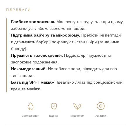
ПЕРЕВАГИ
Глибоке зволоження.
Має легку текстуру, але при цьому
забезпечує глибоке зволоження шкіри.
Підтримка бар'єру та мікробіому.
Пребіотичні пептиди
підтримують бар'єр і покращують стан шкіри (за даними
бренду).
Пружність і заспокоєння.
Надає шкірі пружності та
заспокоює подразнення.
Некомедогенний.
Не забиває пори, підходить для всіх
типів шкіри.
База під SPF і макіяж.
Ідеально лягає під сонцезахисний
крем та макіяж.
Зволоження
Бар'єр
Мікробіом
Усі типи