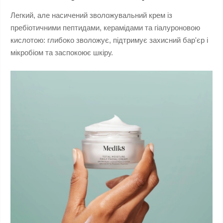
Легкий, але насичений зволожувальний крем із
пребіотичними пептидами, керамідами та гіалуроновою
кислотою: глибоко зволожує, підтримує захисний бар'єр і
мікробіом та заспокоює шкіру.