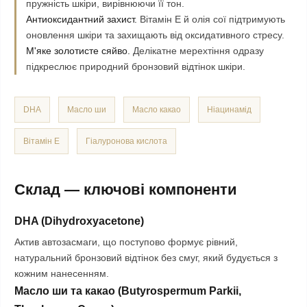
пружність шкіри, вирівнюючи її тон.
Антиоксидантний захист.
Вітамін Е й олія сої підтримують
оновлення шкіри та захищають від оксидативного стресу.
М'яке золотисте сяйво.
Делікатне мерехтіння одразу
підкреслює природний бронзовий відтінок шкіри.
DHA
Масло ши
Масло какао
Ніацинамід
Вітамін E
Гіалуронова кислота
Склад — ключові компоненти
DHA (Dihydroxyacetone)
Актив автозасмаги, що поступово формує рівний,
натуральний бронзовий відтінок без смуг, який будується з
кожним нанесенням.
Масло ши та какао (Butyrospermum Parkii,