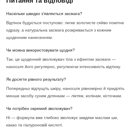
Питання та відповіді
Наскільки швидко з'являється засмага?
Відтінок будується поступово: легке золотисте сяйво помітне
одразу, а натуральна засмага розкривається з кожним
щоденним нанесенням.
Чи можна використовувати щодня?
Так, це щоденний зволожувач тіла з ефектом засмаги —
наносьте його регулярно, регулюючи інтенсивність відтінку.
Як досягти рівного результату?
Попередньо відлущіть шкіру, наносьте рівномірно й приділіть
менше засобу сухим ділянкам — ліктям, колінам, кісточкам.
Чи потрібен окремий зволожувач?
Ні — формула вже глибоко зволожує завдяки маслам ши,
какао та гіалуроновій кислоті.