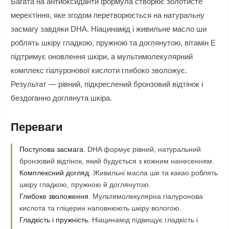
Багата на антиоксиданти формула створює золотисте
мерехтіння, яке згодом перетворюється на натуральну
засмагу завдяки DHA. Ніацинамід і живильне масло ши
роблять шкіру гладкою, пружною та доглянутою, вітамін Е
підтримує оновлення шкіри, а мультимолекулярний
комплекс гіалуронової кислоти глибоко зволожує.
Результат — рівний, підкреслений бронзовий відтінок і
бездоганно доглянута шкіра.
Переваги
Поступова засмага.
DHA формує рівний, натуральний
бронзовий відтінок, який будується з кожним нанесенням.
Комплексний догляд.
Живильні масла ши та какао роблять
шкіру гладкою, пружною й доглянутою.
Глибоке зволоження.
Мультимолекулярна гіалуронова
кислота та гліцерин наповнюють шкіру вологою.
Гладкість і пружність.
Ніацинамід підвищує гладкість і