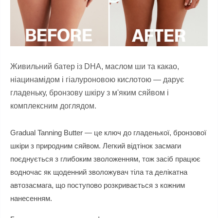
Живильний батер із DHA, маслом ши та какао,
ніацинамідом і гіалуроновою кислотою — дарує
гладеньку, бронзову шкіру з м'яким сяйвом і
комплексним доглядом.
Gradual Tanning Butter — це ключ до гладенької, бронзової
шкіри з природним сяйвом. Легкий відтінок засмаги
поєднується з глибоким зволоженням, тож засіб працює
водночас як щоденний зволожувач тіла та делікатна
автозасмага, що поступово розкривається з кожним
нанесенням.