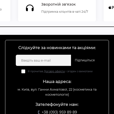
Зворотній зв'язок
по
Підтримка клієнтів в чаті 24/7
Слідкуйте за новинками та акціями:
Підпишіться
Я прочитав
Договір оферти
і згоден з вимогами
Наша адреса:
м. Київ, вул. Ганни Ахматової, 22 (косметика та
косметологія)
Зателефонуйте нам:
+38 (093) 959 89 89