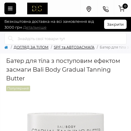
0
Безкоштовна доставка на всі замовлення від
Закрити
3000 грн
Детальніше
ДОГЛЯД ЗА ТІЛОМ
SPF та АВТОЗАСМАГА
Батер для тіла з
Батер для тіла з поступовим ефектом
засмаги Bali Body Gradual Tanning
Butter
Популярний