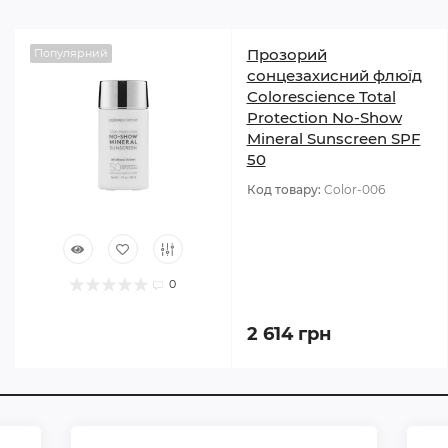
Прозорий
Популярний
сонцезахисний флюїд
Colorescience Total
Protection No-Show
Mineral Sunscreen SPF
50
Код товару:
Color-006
0
2 614 грн