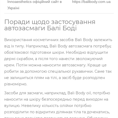
Innoaesthetics офіційний сайт в
https://balibody.com.ua
Україні
Поради щодо застосування
автозасмаги Балі Боді
Використання косметичних засобів Bali Body залежить
від їх типу. Наприклад, Bali Body автозасмага потребує
обов’язкової підготовки шкіри. Необхідно відлущити
дермі скрабом, а після того нанести зволожуючий
крем. Потім можна наносити автозасмагу. Краще це
робити за допомогою спеціальної рукавички. Саме так
не залишиться плям на тілі, а засіб буде розподілен
рівномірно.
Засоби для засмаги, наприклад, Bali Body oil, потрібно
наносити на шкіру безпосередньо перед виходом на
вулицю. Невелику кількість олійки потрібно
розподілити по відкритих ділянках тіла та дочекатись,