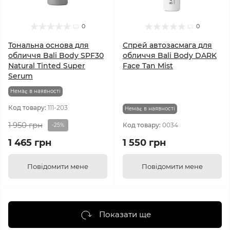
0
0
Тональна основа для
Спрей автозасмага для
обличчя Bali Body SPF30
обличчя Bali Body DARK
Natural Tinted Super
Face Tan Mist
Serum
Немає в наявності
Код товару:
111-203
Немає в наявності
1 950 грн
Код товару:
0034
-25%
1 465 грн
1 550 грн
Повідомити мене
Повідомити мене
Показати ще