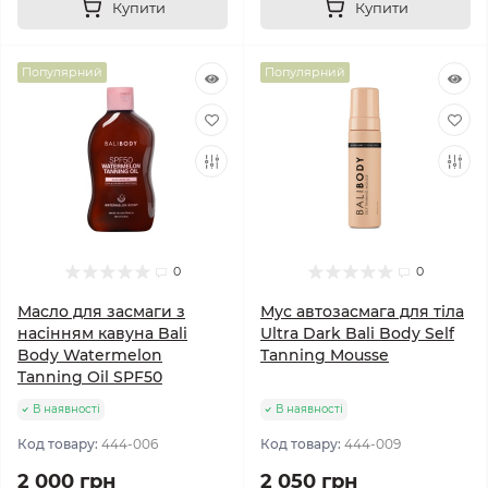
Купити
Купити
Популярний
Популярний
0
0
Масло для засмаги з
Мус автозасмага для тіла
насінням кавуна Bali
Ultra Dark Bali Body Self
Body Watermelon
Tanning Mousse
Tanning Oil SPF50
В наявності
В наявності
Код товару:
444-006
Код товару:
444-009
2 000 грн
2 050 грн