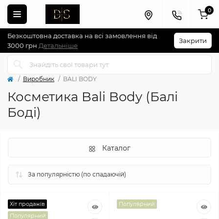
0
Безкоштовна доставка на всі замовлення від
Закрити
3000 грн
Детальніше
Виробник
BALI BODY
Косметика Bali Body (Балі
Боді)
Каталог
Хіт продажів
Популярний
Популярний