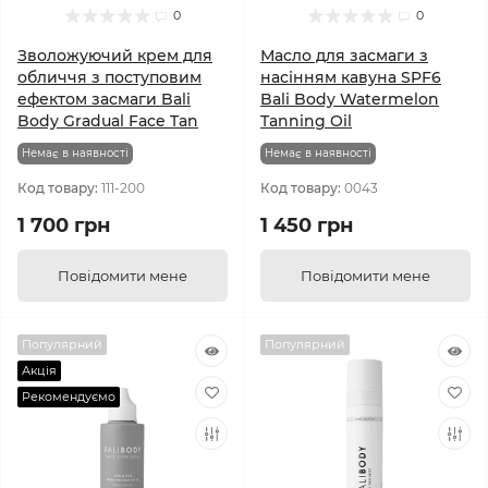
0
0
Зволожуючий крем для
Масло для засмаги з
обличчя з поступовим
насінням кавуна SPF6
ефектом засмаги Bali
Bali Body Watermelon
Body Gradual Face Tan
Tanning Oil
Немає в наявності
Немає в наявності
Код товару:
111-200
Код товару:
0043
1 700 грн
1 450 грн
Повідомити мене
Повідомити мене
Популярний
Популярний
Акція
Рекомендуємо