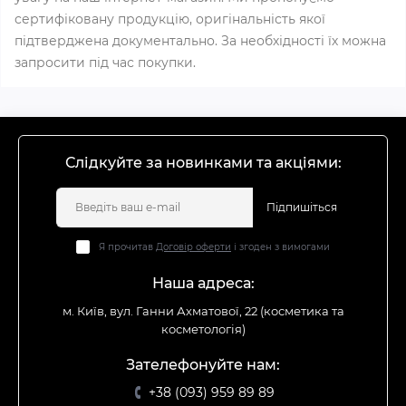
сертифіковану продукцію, оригінальність якої
підтверджена документально. За необхідності їх можна
запросити під час покупки.
Слідкуйте за новинками та акціями:
Підпишіться
Я прочитав
Договір оферти
і згоден з вимогами
Наша адреса:
м. Київ, вул. Ганни Ахматової, 22 (косметика та
косметологія)
Зателефонуйте нам:
+38 (093) 959 89 89