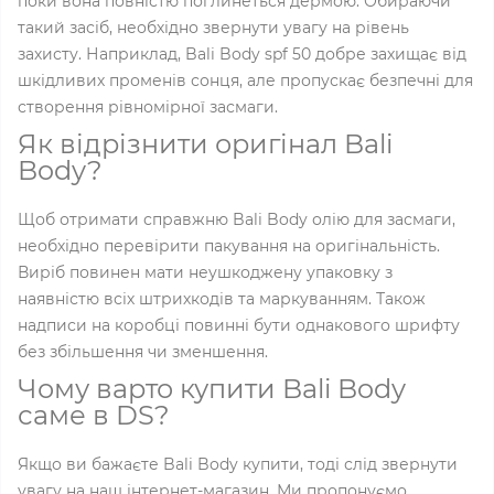
поки вона повністю поглинеться дермою. Обираючи
такий засіб, необхідно звернути увагу на рівень
захисту. Наприклад, Bali Body spf 50 добре захищає від
шкідливих променів сонця, але пропускає безпечні для
створення рівномірної засмаги.
Як відрізнити оригінал Bali
Body?
Щоб отримати справжню Bali Body олію для засмаги,
необхідно перевірити пакування на оригінальність.
Виріб повинен мати неушкоджену упаковку з
наявністю всіх штрихкодів та маркуванням. Також
надписи на коробці повинні бути однакового шрифту
без збільшення чи зменшення.
Чому варто купити Bali Body
саме в DS?
Якщо ви бажаєте Bali Body купити, тоді слід звернути
увагу на наш інтернет-магазин. Ми пропонуємо