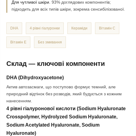
Для чутливої шкіри.
93% доглядових компонентів;
підходить для всіх типів шкіри, зокрема сенсибілізованої.
DHA
4 рівні гіалуронки
Кераміди
Вітамін C
Вітамін E
Без змивання
Склад — ключові компоненти
DHA (Dihydroxyacetone)
Актив автозасмаги, що поступово формує темний, але
природний відтінок без розводів, який будується з кожним
нанесенням.
4 рівні гіалуронової кислоти (Sodium Hyaluronate
Crosspolymer, Hydrolyzed Sodium Hyaluronate,
Sodium Acetylated Hyaluronate, Sodium
Hyaluronate)