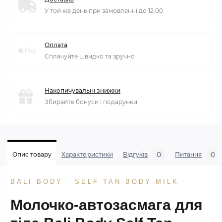
У той же день при замовленні до 12:00
Оплата
Сплачуйте швидко та зручно
Накопичувальні знижки
Збирайте бонуси і подарунки
0
0
Опис товару
Характеристики
Відгуків
Питання
BALI BODY · SELF TAN BODY MILK
Молочко-автозасмага для