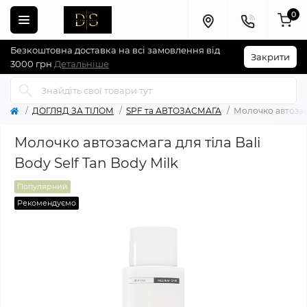
0
Безкоштовна доставка на всі замовлення від
Закрити
3000 грн
Детальніше
ДОГЛЯД ЗА ТІЛОМ
SPF та АВТОЗАСМАГА
Молочко автозасм
Молочко автозасмага для тіла Bali
Body Self Tan Body Milk
Популярний
Рекомендуємо