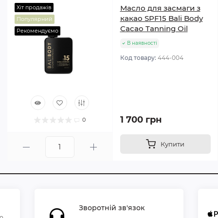
Масло для засмаги з
Хіт продажів
какао SPF15 Bali Body
Популярний
Cacao Tanning Oil
Рекомендуємо
В наявності
Код товару:
444-004
1 700 грн
0
Купити
Зворотній зв'язок
по