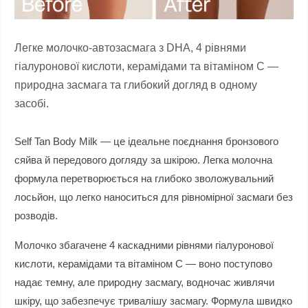
Легке молочко-автозасмага з DHA, 4 рівнями
гіалуронової кислоти, керамідами та вітаміном C —
природна засмага та глибокий догляд в одному
засобі.
Self Tan Body Milk — це ідеальне поєднання бронзового
сяйва й передового догляду за шкірою. Легка молочна
формула перетворюється на глибоко зволожувальний
лосьйон, що легко наноситься для рівномірної засмаги без
розводів.
Молочко збагачене 4 каскадними рівнями гіалуронової
кислоти, керамідами та вітаміном C — воно поступово
надає темну, але природну засмагу, водночас живлячи
шкіру, що забезпечує тривалішу засмагу. Формула швидко