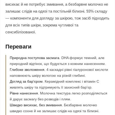
висихає й не потребує змивання, а безбарвне молочко не
залишає слідів на одязі та постільній білизні. 93% складу
— компоненти для догляду за шкірою, тож засіб підходить
для всіх типів шкіри, зокрема чутливої та
сенсибілізованої.
Переваги
Природна поступова засмага.
DHA формує темний, але
природний відтінок, що будується з кожним нанесенням.
Глибоке зволоження.
4 каскадні рівні гіалуронової кислоти
наповнюють шкіру вологою на різній глибині.
Догляд за бар'єром.
Керамідний комплекс і вітамін C
живлять шкіру та підтримують її захисний бар'єр.
Рівне нанесення.
Молочна текстура легко розподіляється
й дарує засмагу без розводів і плям.
Швидко висихає, без змивання.
Безбарвне молочко
швидко сохне й не залишає слідів на одязі та білизні.