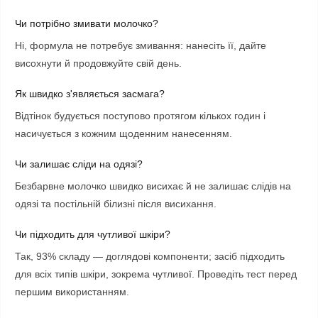
Чи потрібно змивати молочко?
Ні, формула не потребує змивання: нанесіть її, дайте
висохнути й продовжуйте свій день.
Як швидко з'являється засмага?
Відтінок будується поступово протягом кількох годин і
насичується з кожним щоденним нанесенням.
Чи залишає сліди на одязі?
Безбарвне молочко швидко висихає й не залишає слідів на
одязі та постільній білизні після висихання.
Чи підходить для чутливої шкіри?
Так, 93% складу — доглядові компоненти; засіб підходить
для всіх типів шкіри, зокрема чутливої. Проведіть тест перед
першим використанням.