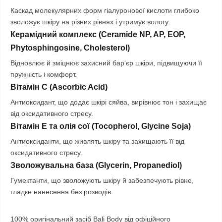
Каскад молекулярних форм гіалуронової кислоти глибоко
зволожує шкіру на різних рівнях і утримує вологу.
Керамідний комплекс (Ceramide NP, AP, EOP,
Phytosphingosine, Cholesterol)
Відновлює й зміцнює захисний бар'єр шкіри, підвищуючи її
пружність і комфорт.
Вітамін C (Ascorbic Acid)
Антиоксидант, що додає шкірі сяйва, вирівнює тон і захищає
від оксидативного стресу.
Вітамін E та олія сої (Tocopherol, Glycine Soja)
Антиоксиданти, що живлять шкіру та захищають її від
оксидативного стресу.
Зволожувальна база (Glycerin, Propanediol)
Гумектанти, що зволожують шкіру й забезпечують рівне,
гладке нанесення без розводів.
100% оригінальний засіб Bali Body від офіційного