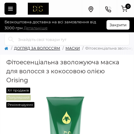
0
Безкоштовна доставка на всі замовлення від
Закрити
3000 грн
Детальніше
ДОГЛЯД ЗА ВОЛОССЯМ
МАСКИ
Фітоесенціальна зволожую
Фітоесенціальна зволожуюча маска
для волосся з кокосовою олією
Orising
Хіт продажів
Популярний
Рекомендуємо