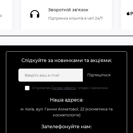
Зворотній зв'язок
по
Підтримка клієнтів в чаті 24/7
Слідкуйте за новинками та акціями:
Підпишіться
Я прочитав
Договір оферти
і згоден з вимогами
Наша адреса:
м. Київ, вул. Ганни Ахматової, 22 (косметика та
косметологія)
Зателефонуйте нам: