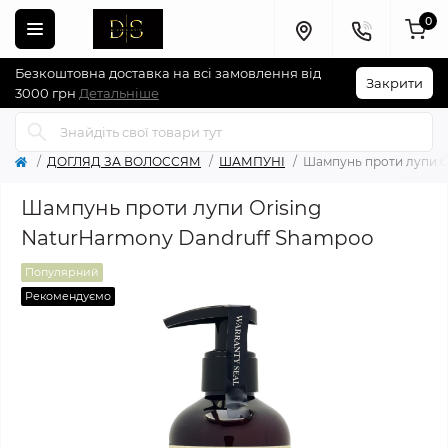
0
Безкоштовна доставка на всі замовлення від
Закрити
3000 грн
Детальніше
ДОГЛЯД ЗА ВОЛОССЯМ
ШАМПУНІ
Шампунь проти лупи O
Шампунь проти лупи Orising
NaturHarmony Dandruff Shampoo
Популярний
Рекомендуємо