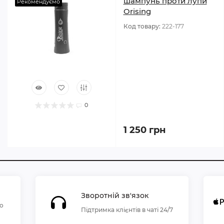
шампунь проти лупи
Рекомендуємо
Orising
Код товару:
222-177
0
1 250 грн
Зворотній зв'язок
по
Підтримка клієнтів в чаті 24/7