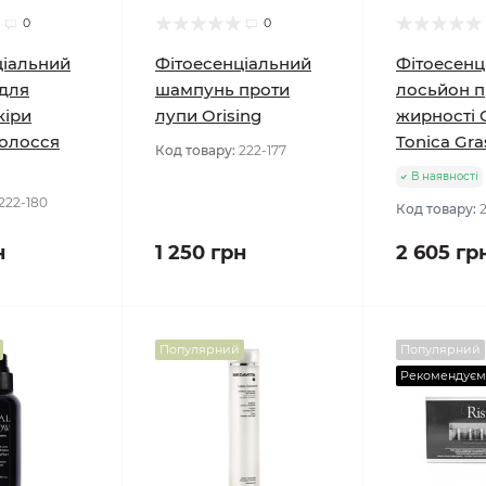
0
0
ціальний
Фітоесенціальний
Фітоесенц
для
шампунь проти
лосьйон п
кіри
лупи Orising
жирності O
волосся
Tonica Gra
Код товару:
222-177
В наявності
222-180
Код товару:
н
1 250 грн
2 605 гр
Популярний
Популярний
Рекомендуєм