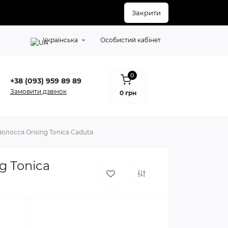
Закрити
Українська
Особистий кабінет
0
+38 (093) 959 89 89
Замовити дзвінок
0 грн
олосся Orising Tonica Caduta
g Tonica