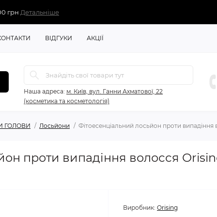
00 грн
Детальніше
КОНТАКТИ
ВІДГУКИ
АКЦІЇ
Наша адреса:
м. Київ, вул. Ганни Ахматової, 22
(косметика та косметологія)
И ГОЛОВИ
Лосьйони
Фітоесенціальний лосьйон проти випадіння в
он проти випадіння волосся Orisin
Виробник:
Orising