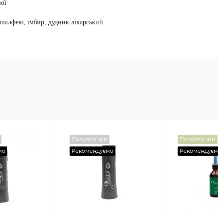
вої
 шалфею, імбир, дудник лікарський
Популярний
Популярний
мо
Рекомендуємо
Рекомендуєм