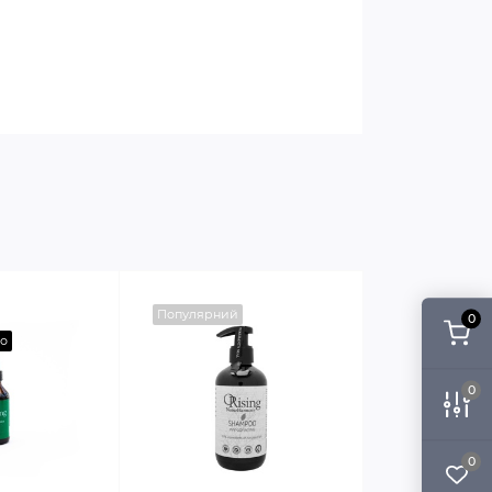
Популярний
0
о
0
0