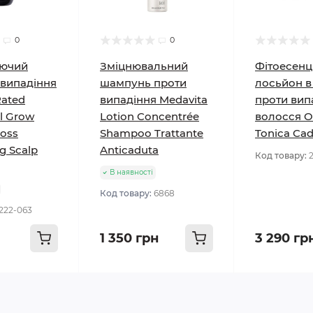
0
0
юючий
Зміцнювальний
Фітоесенц
 випадіння
шампунь проти
лосьйон в
Rated
випадіння Medavita
проти вип
l Grow
Lotion Concentrée
волосся O
Loss
Shampoo Trattante
Tonica Ca
g Scalp
Anticaduta
Код товару:
В наявності
Код товару:
6868
222-063
1 350 грн
3 290 гр