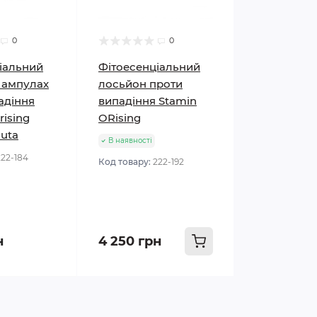
0
0
іальний
Фітоесенціальний
 ампулах
лосьйон проти
адіння
випадіння Stamin
rising
ORising
duta
В наявності
222-184
Код товару:
222-192
н
4 250 грн