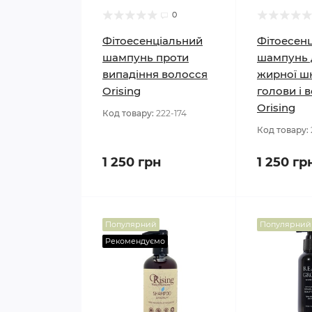
0
Фітоесенціальний
Фітоесен
шампунь проти
шампунь 
випадіння волосся
жирної ш
Orising
голови і 
Orising
Код товару:
222-174
Код товару:
1 250 грн
1 250 гр
Популярний
Популярний
Рекомендуємо