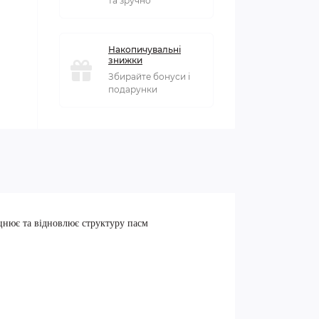
та зручно
Накопичувальні
знижки
Збирайте бонуси і
подарунки
іцнює та відновлює структуру пасм