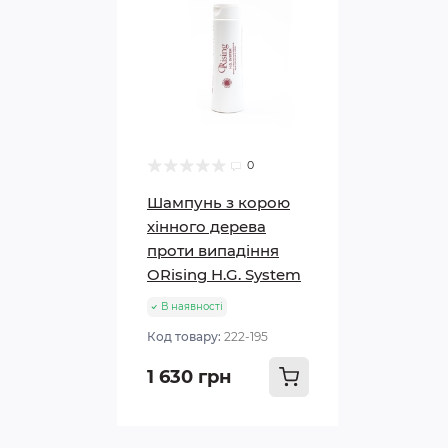
0
Шампунь з корою
хінного дерева
проти випадіння
ORising H.G. System
В наявності
Код товару:
222-195
1 630 грн