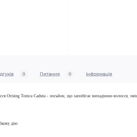
ідгуків
0
Питання
0
Iнформація
ся Orising Tonica Caduta - лосьйон, що запобігає випадінню волосся, зм
бкову дію