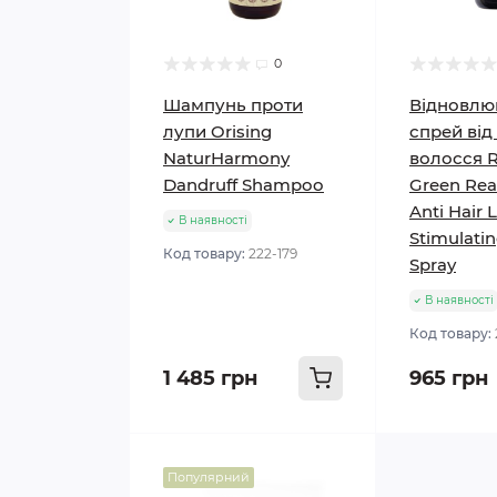
0
Шампунь проти
Відновл
лупи Orising
спрей від
NaturHarmony
волосся 
Dandruff Shampoo
Green Rea
Anti Hair 
В наявності
Stimulatin
Код товару:
222-179
Spray
В наявності
Код товару:
1 485 грн
965 грн
Популярний