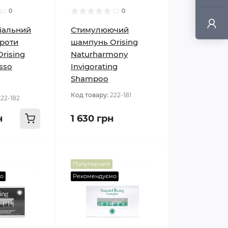
0
0
іальний
Стимулюючий
роти
шампунь Orising
rising
Naturharmony
sso
Invigorating
Shampoo
Код товару:
222-181
222-182
н
1 630 грн
Популярний
о
Рекомендуємо