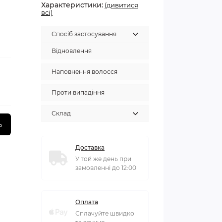
Характеристики:
(дивитися
всі)
Спосіб застосування
Відновлення
Наповнення волосся
Проти випадіння
Склад
ь
Доставка
У той же день при
замовленні до 12:00
Оплата
Сплачуйте швидко