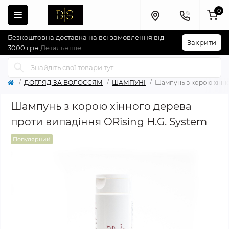
0
Безкоштовна доставка на всі замовлення від
Закрити
3000 грн
Детальніше
ДОГЛЯД ЗА ВОЛОССЯМ
ШАМПУНІ
Шампунь з корою хінно
Шампунь з корою хінного дерева
проти випадіння ORising H.G. System
Популярний