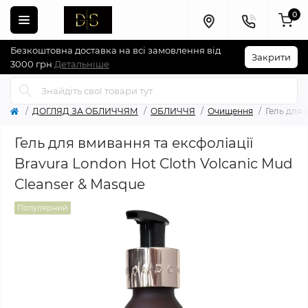
0
Безкоштовна доставка на всі замовлення від
Закрити
3000 грн
Детальніше
ДОГЛЯД ЗА ОБЛИЧЧЯМ
ОБЛИЧЧЯ
Очищення
Гель для 
Гель для вмивання та ексфоліації
Bravura London Hot Cloth Volcanic Mud
Cleanser & Masque
Популярний