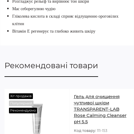
Розгладжує рельєф та вирівнює тон шкіри
Має себорегулюю чудію
Гліколева кислота в складі сприяє відлущенню ороговілих
клітин
Вітамін Е регенерує та глибоко живить шкіру
Рекомендовані товари
Гель для очищення
Хіт продажів
чутливої шкіри
Популярний
TRANSPARENT-LAB
Рекомендуємо
Rose Calming Cleanser
pH 5.5
Код товару:
111-153