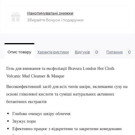
Накопичувальні знижки
Збирайте бонуси і подарунки
0
0
Опис товару
Характеристики
Відгуків
Питання
Гель для вмивання та ексфоліації Bravura London Hot Cloth
Volcanic Mud Cleanser & Masque
Високоефективний засіб для всіх типів шкіри, включаючи суху на
основі гліколевої кислоти та суміші натуральних активних
ботанічних екстрактів
Глибоко очищує шкіру обличчя
Звужує пори
Ефективно працює з відкритими та закритими комедонами