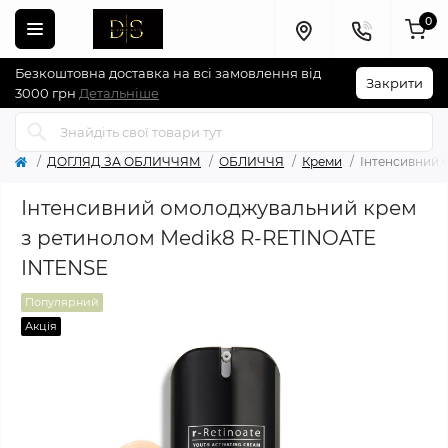
0
Безкоштовна доставка на всі замовлення від
Закрити
3000 грн
Детальніше
ДОГЛЯД ЗА ОБЛИЧЧЯМ
ОБЛИЧЧЯ
Креми
Інтенсивний 
Інтенсивний омолоджувальний крем
з ретинолом Medik8 R-RETINOATE
INTENSE
Популярний
Акція