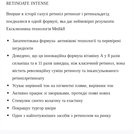
RETINOATE INTENSE
Вперше в історії галузі ретиніл ретиноат і ретинальдегід
поєдналися в одній формулі, яка дає неймовірні результати.
Ексклюзивна технологія Medik8
Запатентована формула- антивікові технології та перевірені
інгредієнти
Доведено, що ця інноваційна формула вітаміну А у 8 разів
сильніша та в 11 разів швидша, ніж класичний ретинол, вона
містить революційну суміш ретинолу та інкапсульованого
ретинілретиноату
Усуває нерівний тон на пігментні плями, вирівнює тон
Активно працює зі зморшками, протидіє появі нових
Стимулює синтез колагену та еластину
Покращує тургор шкіри
Один з найпотужніших засобів з ретинолом на ринку