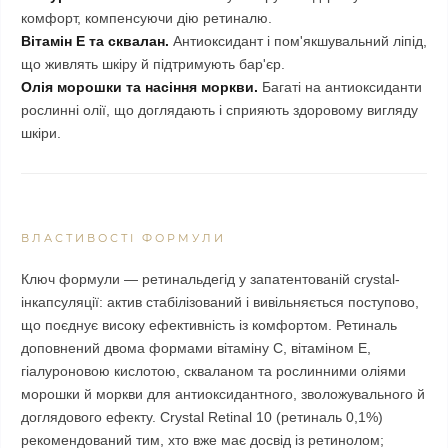
комфорт, компенсуючи дію ретиналю.
Вітамін E та сквалан.
Антиоксидант і пом'якшувальний ліпід,
що живлять шкіру й підтримують бар'єр.
Олія морошки та насіння моркви.
Багаті на антиоксиданти
рослинні олії, що доглядають і сприяють здоровому вигляду
шкіри.
ВЛАСТИВОСТІ ФОРМУЛИ
Ключ формули — ретинальдегід у запатентованій crystal-
інкапсуляції: актив стабілізований і вивільняється поступово,
що поєднує високу ефективність із комфортом. Ретиналь
доповнений двома формами вітаміну C, вітаміном E,
гіалуроновою кислотою, скваланом та рослинними оліями
морошки й моркви для антиоксидантного, зволожувального й
доглядового ефекту. Crystal Retinal 10 (ретиналь 0,1%)
рекомендований тим, хто вже має досвід із ретинолом;