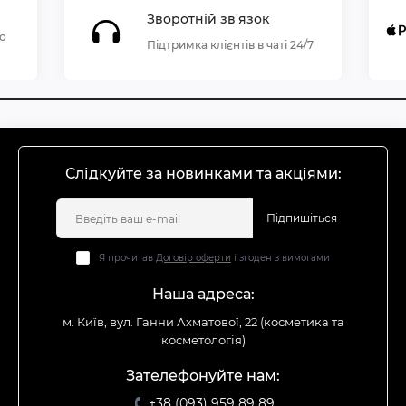
Зворотній зв'язок
по
Підтримка клієнтів в чаті 24/7
Слідкуйте за новинками та акціями:
Підпишіться
Я прочитав
Договір оферти
і згоден з вимогами
Наша адреса:
м. Київ, вул. Ганни Ахматової, 22 (косметика та
косметологія)
Зателефонуйте нам:
+38 (093) 959 89 89