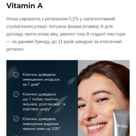
Vitamin A
Нічна сироватка з ретиналем 0,1% у запатентованій
crystal-інкапсуляції: потужна форма вітаміну А для
догляду проти ознак віку, рівного тону й гладкої текстури
— за даними бренду, до 11 разів швидше за класичний
ретинол.