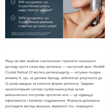
Якщо ви вже знайомі з ретинолом і прагнете сильнішого
догляду проти ознак віку, ретиналь — наступний крок. Medik8
Crystal Retinal 10 містить ретинальдегід — потужне похідне
вітаміну А, що, за даними бренду, забезпечує результати до
11 разів швидше за класичні форми ретинолу. Завдяки
запатентованій системі crystal-інкапсуляції актив
вивільняється поступово протягом ночі — це підвищує
ефективність і мінімізує подразнення. Формула допомагає
розгладити вигляд зморшок, вирівняти тон, покращити