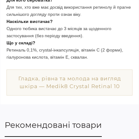
Для кого сироватка?
Для тих, хто вже має досвід використання ретинолу й прагне
сильнішого догляду проти ознак віку.
Наскільки вистачає?
Одного тюбика вистачає до 3 місяців за щоденного
застосування (без періоду введення).
Що у складі?
Ретиналь 0,1%, crystal-інкапсуляція, вітамін C (2 форми),
гіалуронова кислота, вітамін E, сквалан.
Гладка, рівна та молода на вигляд
шкіра — Medik8 Crystal Retinal 10
Рекомендовані товари