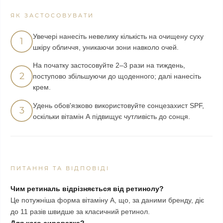
ЯК ЗАСТОСОВУВАТИ
Увечері нанесіть невелику кількість на очищену суху
1
шкіру обличчя, уникаючи зони навколо очей.
На початку застосовуйте 2–3 рази на тиждень,
2
поступово збільшуючи до щоденного; далі нанесіть
крем.
Удень обов'язково використовуйте сонцезахист SPF,
3
оскільки вітамін А підвищує чутливість до сонця.
ПИТАННЯ ТА ВІДПОВІДІ
Чим ретиналь відрізняється від ретинолу?
Це потужніша форма вітаміну А, що, за даними бренду, діє
до 11 разів швидше за класичний ретинол.