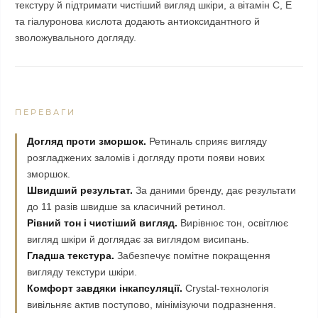
текстуру й підтримати чистіший вигляд шкіри, а вітамін C, E
та гіалуронова кислота додають антиоксидантного й
зволожувального догляду.
ПЕРЕВАГИ
Догляд проти зморшок.
Ретиналь сприяє вигляду
розгладжених заломів і догляду проти появи нових
зморшок.
Швидший результат.
За даними бренду, дає результати
до 11 разів швидше за класичний ретинол.
Рівний тон і чистіший вигляд.
Вирівнює тон, освітлює
вигляд шкіри й доглядає за виглядом висипань.
Гладша текстура.
Забезпечує помітне покращення
вигляду текстури шкіри.
Комфорт завдяки інкапсуляції.
Crystal-технологія
вивільняє актив поступово, мінімізуючи подразнення.