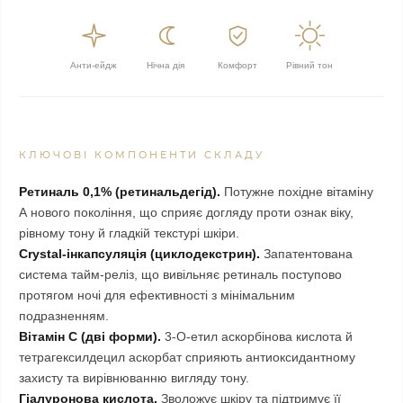
Анти-ейдж
Нічна дія
Комфорт
Рівний тон
КЛЮЧОВІ КОМПОНЕНТИ СКЛАДУ
Ретиналь 0,1% (ретинальдегід).
Потужне похідне вітаміну
А нового покоління, що сприяє догляду проти ознак віку,
рівному тону й гладкій текстурі шкіри.
Crystal-інкапсуляція (циклодекстрин).
Запатентована
система тайм-реліз, що вивільняє ретиналь поступово
протягом ночі для ефективності з мінімальним
подразненням.
Вітамін C (дві форми).
3-O-етил аскорбінова кислота й
тетрагексилдецил аскорбат сприяють антиоксидантному
захисту та вирівнюванню вигляду тону.
Гіалуронова кислота.
Зволожує шкіру та підтримує її