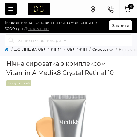
0
Безкоштовна доставка на всі замовлення від
Закрити
3000 грн
Детальніше
ДОГЛЯД ЗА ОБЛИЧЧЯМ
ОБЛИЧЧЯ
Сироватки
Нічна сир
Нічна сироватка з комплексом
Vitamin A Medik8 Crystal Retinal 10
Популярний