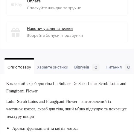
Оплата
Сплачуйте швидко та зручно
Накопичувальні знижки
Збирайте бонуси і подарунки
0
0
Опис товару
Характеристики
Відгуків
Питання
Кокосовий скраб для тіла La Sultane De Saba Lulur Scrub Lotus and
Frangipani Flower
Lulur Scrub Lotus and Frangipani Flower - в
иготовлений із
частинок кокоса, скраб для тіла,
який м’яко відлущує та покращує
текстуру шкіри
Аромат франжипані та квітів лотоса