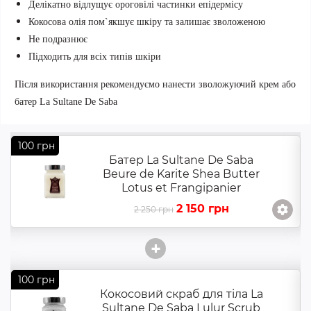
Делікатно відлущує ороговілі частинки епідермісу
Кокосова олія пом`якшує шкіру та залишає зволоженою
Не подразнює
Підходить для всіх типів шкіри
Після використання рекомендуємо нанести зволожуючий крем або
батер La Sultane De Saba
100 грн
Батер La Sultane De Saba
Beure de Karite Shea Butter
Lotus et Frangipanier
2 150 грн
2 250 грн
+
100 грн
Кокосовий скраб для тіла La
Sultane De Saba Lulur Scrub