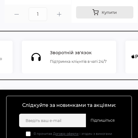
Купити
Зворотній зв'язок
по
Підтримка клієнтів в чаті 24/7
Слідкуйте за новинками та акціями:
Підпишіться
Я прочитав
Договір оферти
і згоден з вимогами