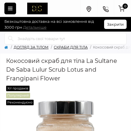
0
Безкоштовна доставка на всі замовлення від
Закрити
3000 грн
Детальніше
ДОГЛЯД ЗА ТІЛОМ
СКРАБИ ДЛЯ ТІЛА
Кокосовий скраб для 
Кокосовий скраб для тіла La Sultane
De Saba Lulur Scrub Lotus and
Frangipani Flower
Хіт продажів
Популярний
Рекомендуємо