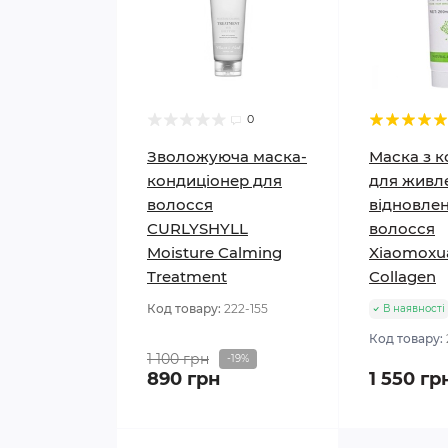
0
Зволожуюча маска-
Маска з 
кондиціонер для
для живл
волосся
відновле
CURLYSHYLL
волосся
Moisture Calming
Xiaomoxu
Treatment
Collagen
Код товару:
222-155
В наявності
Код товару:
1 100 грн
-19%
890 грн
1 550 гр