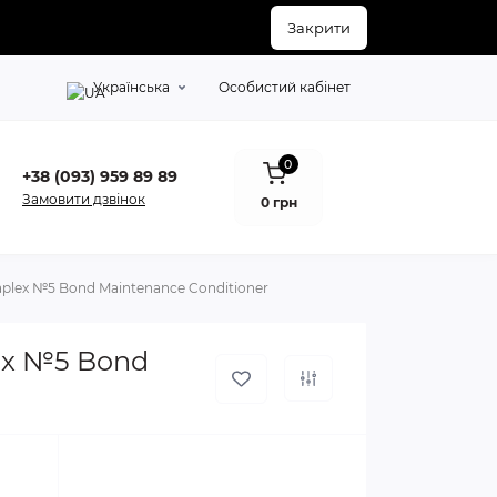
Закрити
Українська
Особистий кабінет
0
+38 (093) 959 89 89
Замовити дзвінок
0 грн
aplex №5 Bond Maintenance Conditioner
lex №5 Bond