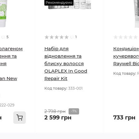
Рекомендуємо
5
1
колагеном
Набір для
Кондиціон
ення та
відновлення та
кучерявог
ння
блиску волосся
Raywell B
OLAPLEX In Good
Код товару:
an New
Repair Kit
Код товару:
333-001
222-029
2 798 грн
-7%
н
2 599 грн
733 грн