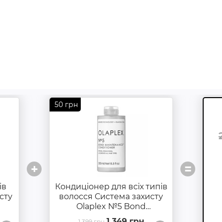
50 грн
+
=
ів
Кондиціонер для всіх типів
сту
волосся Система захисту
Olaplex №5 Bond
o
Maintenance Conditioner
1 349 грн
1 399 грн