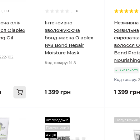
0
0
юча олія
Інтенсивно
Незмивна
ся Olaplex
зволожуююча
живильна
g Oil
бонд-маска Olaplex
сироватка
№8 Bond Repair
волосся O
Moisture Mask
Bond Prot
222-102
Nourishin
Код товару:
N-8
В наявності
Код товару:
н
1 399 грн
1 399 грн
Хіт продажів
Популярний
Популярний
Акція