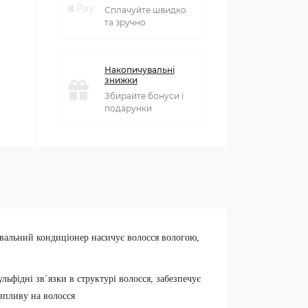
Сплачуйте швидко
та зручно
Накопичувальні
знижки
Збирайте бонуси і
подарунки
ювальний кондиціонер насичує волосся вологою,
льфідні зв`язки в структурі волосся, забезпечує
впливу на волосся