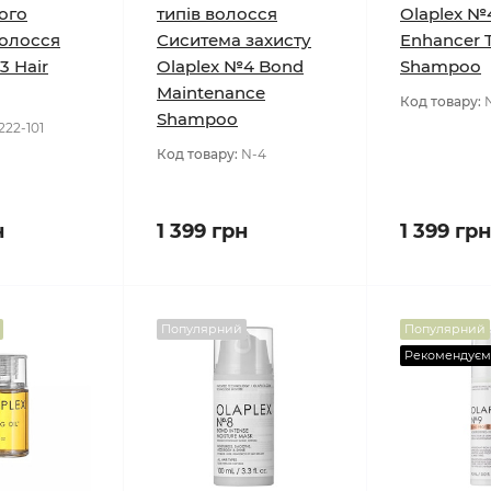
ого
типів волосся
Olaplex №
волосся
Сиситема захисту
Enhancer 
3 Hair
Olaplex №4 Bond
Shampoo
Maintenance
Код товару:
Shampoo
222-101
Код товару:
N-4
н
1 399 грн
1 399 грн
Популярний
Популярний
Рекомендуєм