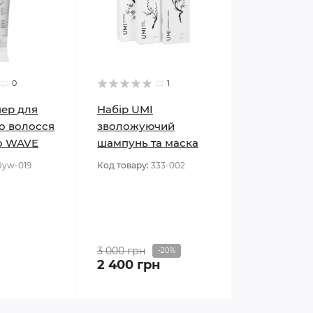
0
1
ер для
Набір UMI
о волосся
зволожуючий
io WAVE
шампунь та маска
Ryw-019
Код товару:
333-002
3 000 грн
-20%
2 400 грн