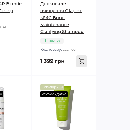
4P Blonde
Досконале
Toning
очищення Olaplex
№4С Bond
Maintenance
N-4P
Clarifying Shampoo
В наявності
Код товару:
222-105
1 399 грн
Популярний
о
Рекомендуємо