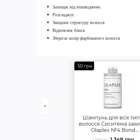
Захищає від пошкоджень
Розгладжує
Зміцнює структуру волосся
Відновлює блиск
Зберігає колір фарбованого волосся
50 грн
<
Шампунь для всіх тип
волосся Сиситема захи
Olaplex №4 Bond
Maintenance Shampo
1 349 грн
1 399 грн