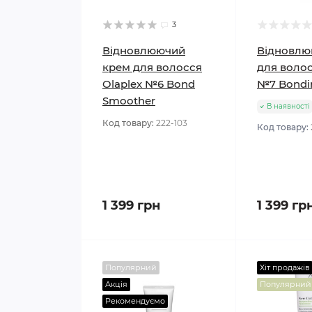
3
Відновлюючий
Відновлю
крем для волосся
для волос
Olaplex №6 Bond
№7 Bondin
Smoother
В наявності
Код товару:
222-103
Код товару:
1 399 грн
1 399 гр
Популярний
Хіт продажів
Акція
Популярний
Рекомендуємо