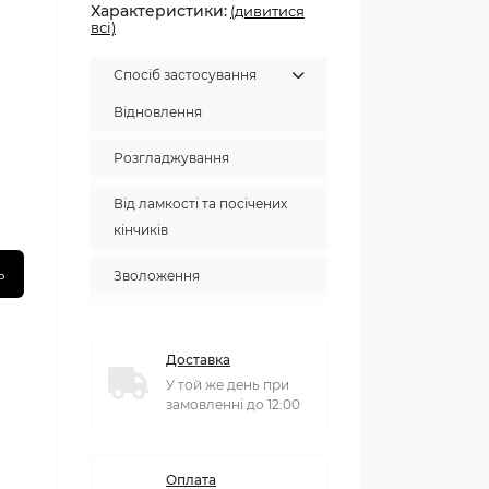
Характеристики:
(дивитися
всі)
Спосіб застосування
Відновлення
Розгладжування
Від ламкості та посічених
кінчиків
ь
Зволоження
Доставка
У той же день при
замовленні до 12:00
Оплата