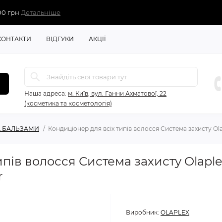
00 грн
Детальніше
КОНТАКТИ
ВІДГУКИ
АКЦІЇ
Наша адреса:
м. Київ, вул. Ганни Ахматової, 22
(косметика та косметологія)
А БАЛЬЗАМИ
Кондиціонер для всіх типів волосся Система захисту Ol
ипів волосся Система захисту Olap
r
Виробник:
OLAPLEX