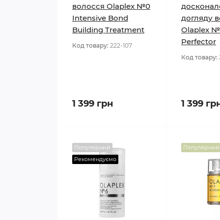
волосся Olaplex №0
досконал
Intensive Bond
догляду 
Building Treatment
Olaplex №
Perfector
Код товару:
222-107
Код товару:
1 399 грн
1 399 гр
Популярний
Популярний
Рекомендуємо