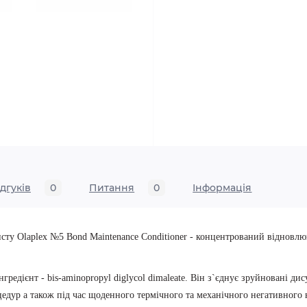
ідгуків
0
Питання
0
Iнформація
исту Olaplex №5 Bond Maintenance Conditioner - концентрований відновл
дієнт - bis-aminopropyl diglycol dimaleate. Він з`єднує зруйновані дису
едур а також під час щоденного термічного та механічного негативного 