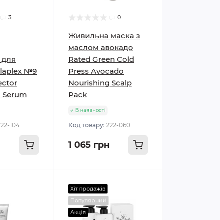
3
0
Живильна маска з
маслом авокадо
 для
Rated Green Cold
laplex №9
Press Avocado
ector
Nourishing Scalp
g Serum
Pack
В наявності
222-104
Код товару:
222-060
1 065 грн
Хіт продажів
Популярний
Акція