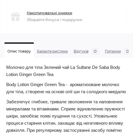
Накопичувальні знижки
Збирайте бонуси і подарунки
0
0
Опис товару
Характеристики
Відгуків
Питання
Молочко для тіла Зелений чай La Sultane De Saba Body
Lotion Ginger Green Tea
Body Lotion Ginger Green Tea - ароматизоване молочко
для тіла, створене на основі олії ши та солодкого мигдалю
Забезпечує глибоке, тривале зволоження та наповнення
мінералами та вітамінами. Сприяє відновленню пружності
шкіри, запобігає появі лущення та сухості. Уповільнює
процеси старіння клітин, захищає від негативного впливу
довкілля. При регулярному застосуванні засобу помітно