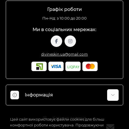
Графік роботи
Пн-Нд: з 10:00 до 20:00
Ми в соціальних мережах:
divineskin.ua@gmail.com
Інформація
Відгуки про магазин
Каталог товарів
Доставка
Цей сайт використовує файли cookies для більш
комфортної роботи користувача. Продовжуючи
Про магазин