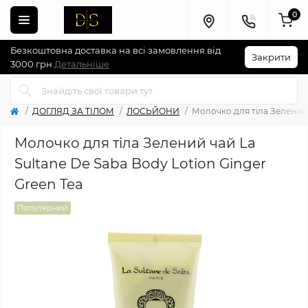
0
Безкоштовна доставка на всі замовлення від
Закрити
3000 грн
Детальніше
ДОГЛЯД ЗА ТІЛОМ
ЛОСЬЙОНИ
Молочко для тіла Зелений ч
Молочко для тіла Зелений чай La
Sultane De Saba Body Lotion Ginger
Green Tea
Популярний