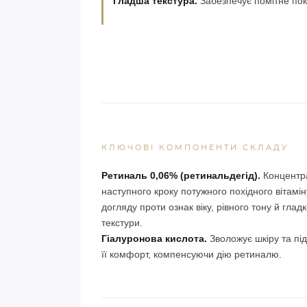
Гладша текстура.
Забезпечує помітне пок
КЛЮЧОВІ КОМПОНЕНТИ СКЛАДУ
Ретиналь 0,06% (ретинальдегід).
Концентр
наступного кроку потужного похідного вітамін
догляду проти ознак віку, рівного тону й гладк
текстури.
Гіалуронова кислота.
Зволожує шкіру та пі
її комфорт, компенсуючи дію ретиналю.