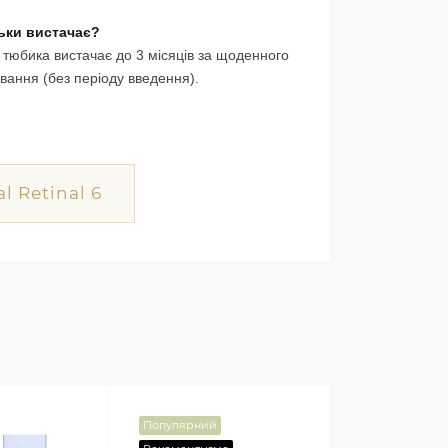
ьки вистачає?
тюбика вистачає до 3 місяців за щоденного
вання (без періоду введення).
l Retinal 6
Популярний