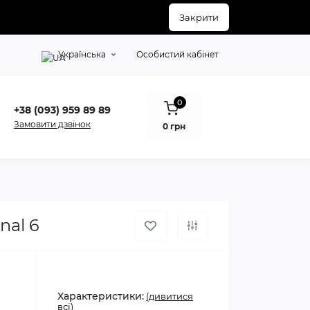
Закрити
Українська
Особистий кабінет
0
+38 (093) 959 89 89
Замовити дзвінок
0 грн
nal 6
Характеристики:
(дивитися
всі)