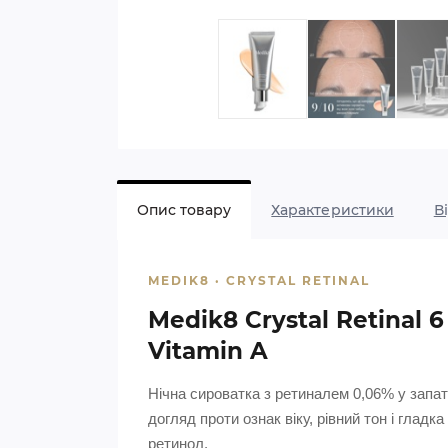
Опис товару
Характеристики
В
MEDIK8 · CRYSTAL RETINAL
Medik8 Crystal Retinal
Vitamin A
Нічна сироватка з ретиналем 0,06% у запате
догляд проти ознак віку, рівний тон і глад
ретинол.