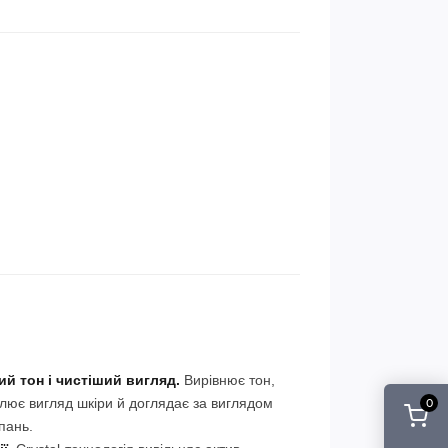
ий тон і чистіший вигляд.
Вирівнює тон,
тлює вигляд шкіри й доглядає за виглядом
0
пань.