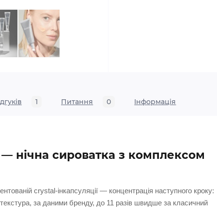
ідгуків
1
Питання
0
Iнформація
 6 — нічна сироватка з комплексом
нтованій crystal-інкапсуляції — концентрація наступного кроку:
ка текстура, за даними бренду, до 11 разів швидше за класичний