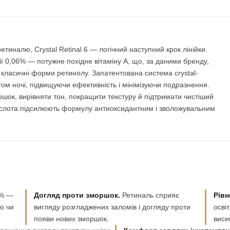
тиналю, Crystal Retinal 6 — логічний наступний крок лінійки.
ї 0,06% — потужне похідне вітаміну А, що, за даними бренду,
 класичні форми ретинолу. Запатентована система crystal-
гом ночі, підвищуючи ефективність і мінімізуючи подразнення.
шок, вирівняти тон, покращити текстуру й підтримати чистіший
а кислота підсилюють формулу антиоксидантним і зволожувальним
6% —
Догляд проти зморшок.
Ретиналь сприяє
Рівн
ю чи
вигляду розгладжених заломів і догляду проти
осві
появи нових зморшок.
виси