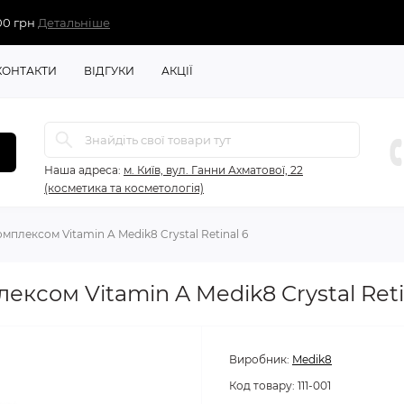
00 грн
Детальніше
КОНТАКТИ
ВІДГУКИ
АКЦІЇ
Наша адреса:
м. Київ, вул. Ганни Ахматової, 22
(косметика та косметологія)
омплексом Vitamin A Medik8 Crystal Retinal 6
ексом Vitamin A Medik8 Crystal Reti
Виробник:
Medik8
Код товару:
111-001