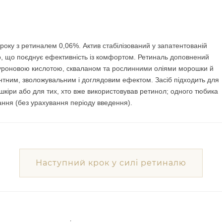
кроку з ретиналем 0,06%. Актив стабілізований у запатентованій
ово, що поєднує ефективність із комфортом. Ретиналь доповнений
алуроновою кислотою, скваланом та рослинними оліями морошки й
тним, зволожувальним і доглядовим ефектом. Засіб підходить для
шкіри або для тих, хто вже використовував ретинол; одного тюбика
ання (без урахування періоду введення).
Наступний крок у силі ретиналю