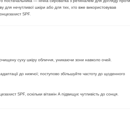
ого постачальника — нічна сироватка з ретиналем для догляду прот
ву для нечутливої шкіри або для тих, хто вже використовував
сонцезахист SPF.
а очищену суху шкіру обличчя, уникаючи зони навколо очей.
адаптації до нижчої; поступово збільшуйте частоту до щоденного
езахист SPF, оскільки вітамін А підвищує чутливість до сонця.