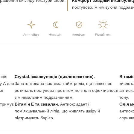
ращення вигляду текстури шкіри.
Комфорт завдяки інкапсуляці
поступово, мінімізуючи подраз
Анти-ейдж
Нічна дія
Комфорт
Рівний тон
ація
Crystal-інкапсуляція (циклодекстрин).
Вітамі
у А для
Запатентована система тайм-реліз, що вивільняє
кислот
ої
ретиналь поступово протягом ночі для ефективності
антиок
з мінімальним подразненням.
тону.
дтримує
Вітамін E та сквалан.
Антиоксидант і
Олія м
пом'якшувальний ліпід, що живлять шкіру й
антиокс
підтримують бар'єр.
сприяю