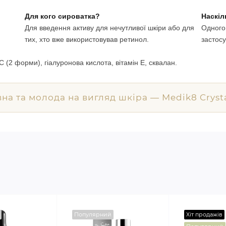
Для кого сироватка?
Наскіл
Для введення активу для нечутливої шкіри або для
Одного 
тих, хто вже використовував ретинол.
застосу
 C (2 форми), гіалуронова кислота, вітамін E, сквалан.
вна та молода на вигляд шкіра — Medik8 Crysta
Популярний
Хіт продажів