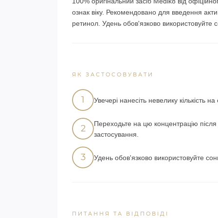
100% оригінальний засіб Medik8 від офіційн
ознак віку. Рекомендовано для введення акти
ретинол. Удень обов'язково використовуйте 
ЯК ЗАСТОСОВУВАТИ
1
Увечері нанесіть невелику кількість н
Переходьте на цю концентрацію після 
2
застосування.
3
Удень обов'язково використовуйте сонц
ПИТАННЯ ТА ВІДПОВІДІ