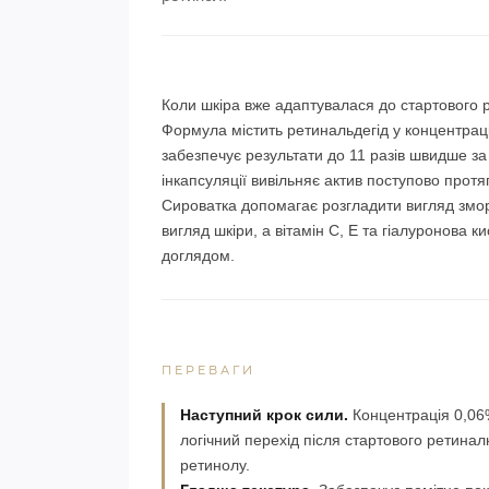
Коли шкіра вже адаптувалася до стартового ре
Формула містить ретинальдегід у концентраці
забезпечує результати до 11 разів швидше за
інкапсуляції вивільняє актив поступово протя
Сироватка допомагає розгладити вигляд змор
вигляд шкіри, а вітамін C, E та гіалуронов
доглядом.
ПЕРЕВАГИ
Наступний крок сили.
Концентрація 0,0
логічний перехід після стартового ретинал
ретинолу.