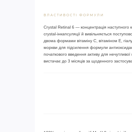
ВЛАСТИВОСТІ ФОРМУЛИ
Crystal Retinal 6 — концентрація наступного 
crystal-інкапсуляції й вивільняється поступ
двома формами вітаміну C, вітаміном E, гі
моркви для підсилення формули антиоксидан
початкового введення активу для нечутливої 
вистачає до 3 місяців за щоденного застосув