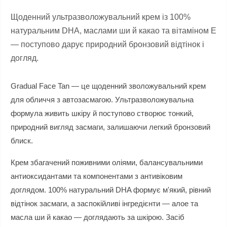
Щоденний ультразволожувальний крем із 100%
натуральним DHA, маслами ши й какао та вітаміном Е
— поступово дарує природний бронзовий відтінок і
догляд.
Gradual Face Tan — це щоденний зволожувальний крем
для обличчя з автозасмагою. Ультразволожувальна
формула живить шкіру й поступово створює тонкий,
природний вигляд засмаги, залишаючи легкий бронзовий
блиск.
Крем збагачений поживними оліями, балансувальними
антиоксидантами та компонентами з антивіковим
доглядом. 100% натуральний DHA формує м'який, рівний
відтінок засмаги, а заспокійливі інгредієнти — алое та
масла ши й какао — доглядають за шкірою. Засіб