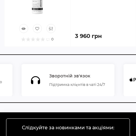
3 960 грн
0
Зворотній зв'язок
по
Підтримка клієнтів в чаті 24/7
Слідкуйте за новинками та акціями: