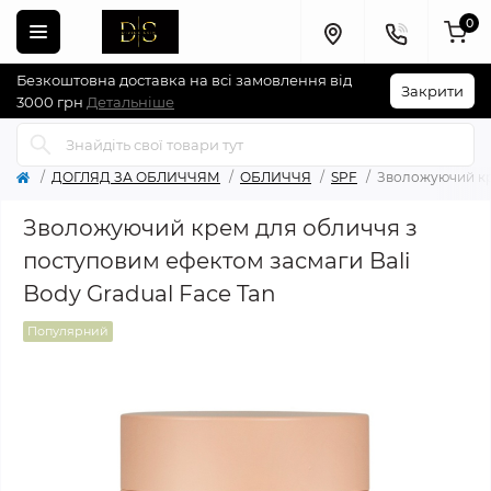
0
Безкоштовна доставка на всі замовлення від
Закрити
3000 грн
Детальніше
ДОГЛЯД ЗА ОБЛИЧЧЯМ
ОБЛИЧЧЯ
SPF
Зволожуючий кре
Зволожуючий крем для обличчя з
поступовим ефектом засмаги Bali
Body Gradual Face Tan
Популярний