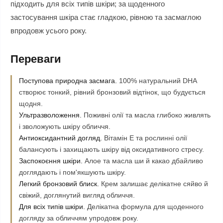
підходить для всіх типів шкіри; за щоденного
застосування шкіра стає гладкою, рівною та засмаглою
впродовж усього року.
Переваги
Поступова природна засмага.
100% натуральний DHA
створює тонкий, рівний бронзовий відтінок, що будується
щодня.
Ультразволоження.
Поживні олії та масла глибоко живлять
і зволожують шкіру обличчя.
Антиоксидантний догляд.
Вітамін Е та рослинні олії
балансують і захищають шкіру від оксидативного стресу.
Заспокоєння шкіри.
Алое та масла ши й какао дбайливо
доглядають і пом'якшують шкіру.
Легкий бронзовий блиск.
Крем залишає делікатне сяйво й
свіжий, доглянутий вигляд обличчя.
Для всіх типів шкіри.
Делікатна формула для щоденного
догляду за обличчям упродовж року.