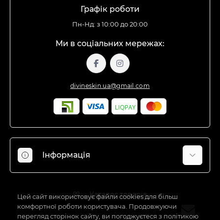
Графік роботи
Пн-Нд: з 10:00 до 20:00
Ми в соціальних мережах:
divineskin.ua@gmail.com
Інформація
Відгуки про магазин
Каталог товарів
Доставка
Цей сайт використовує файли cookies для більш
комфортної роботи користувача. Продовжуючи
Про магазин
перегляд сторінок сайту, ви погоджуєтеся з політикою