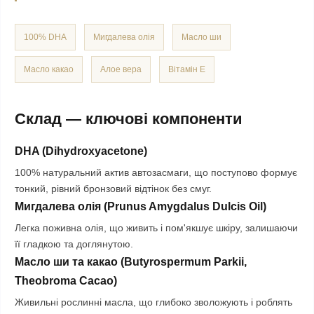
100% DHA
Мигдалева олія
Масло ши
Масло какао
Алое вера
Вітамін E
Склад — ключові компоненти
DHA (Dihydroxyacetone)
100% натуральний актив автозасмаги, що поступово формує
тонкий, рівний бронзовий відтінок без смуг.
Мигдалева олія (Prunus Amygdalus Dulcis Oil)
Легка поживна олія, що живить і пом'якшує шкіру, залишаючи
її гладкою та доглянутою.
Масло ши та какао (Butyrospermum Parkii,
Theobroma Cacao)
Живильні рослинні масла, що глибоко зволожують і роблять